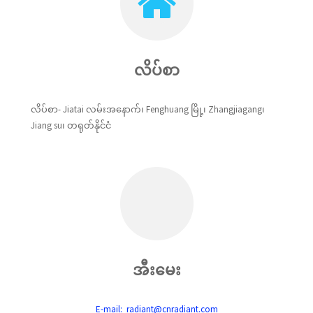
လိပ်စာ
လိပ်စာ- Jiatai လမ်းအနောက်၊ Fenghuang မြို့၊ Zhangjiagang၊
Jiang su၊ တရုတ်နိုင်ငံ
အီးမေး
E-mail: radiant@cnradiant.com