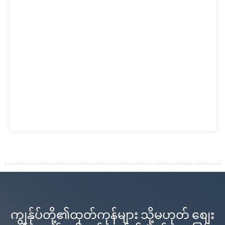
ကျွန်ုပ်တို့၏ထုတ်ကုန်များ သို့မဟုတ် စျေး