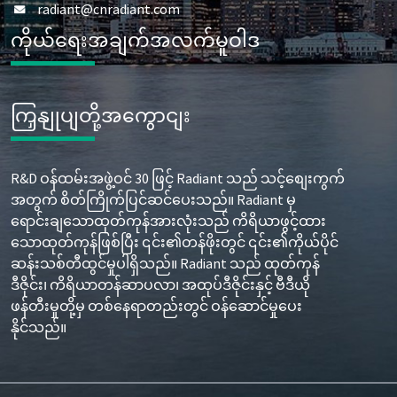
radiant@cnradiant.com
ကိုယ်ရေးအချက်အလက်မူဝါဒ
ကြှနျုပျတို့အကွောငျး
R&D ဝန်ထမ်းအဖွဲ့ဝင် 30 ဖြင့် Radiant သည် သင့်စျေးကွက်
အတွက် စိတ်ကြိုက်ပြင်ဆင်ပေးသည်။ Radiant မှ
ရောင်းချသောထုတ်ကုန်အားလုံးသည် ကိရိယာဖွင့်ထား
သောထုတ်ကုန်ဖြစ်ပြီး ၎င်း၏တန်ဖိုးတွင် ၎င်း၏ကိုယ်ပိုင်
ဆန်းသစ်တီထွင်မှုပါရှိသည်။ Radiant သည် ထုတ်ကုန်
ဒီဇိုင်း၊ ကိရိယာတန်ဆာပလာ၊ အထုပ်ဒီဇိုင်းနှင့် ဗီဒီယို
ဖန်တီးမှုတို့မှ တစ်နေရာတည်းတွင် ဝန်ဆောင်မှုပေး
နိုင်သည်။