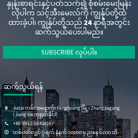
နှုန်းစာရင်းနှင့်ပတ်သက်၍ စုံစမ်းမေးမြန်း
လိုပါက သင့်အီးမေးလ်ကို ကျွန်ုပ်တို့ထံ
ထားခဲ့ပါ၊ ကျွန်ုပ်တို့သည် 24 နာရီအတွင်း
ဆက်သွယ်ပေးပါမည်။
SUBSCRIBE လုပ်ပါ။
ဆက်သွယ်ရန်
Jiatai လမ်းအနောက်၊ Fenghuang မြို့၊ Zhangjiagang
၊ Jiang su၊ တရုတ်နိုင်ငံ
+86-0512-58428167
တစ်ပတ်လျှင် ၇ ရက် နံနက် ၁၀း၀၀ မှ ညနေ ၆း၀၀ ထိ