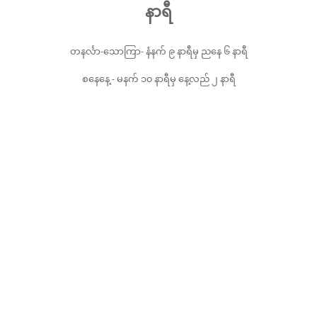
နာရီ
တနင်္လာ-သောကြာ- နံနက် ၉ နာရီမှ ညနေ ၆ နာရီ
စနေနေ့ - မနက် ၁၀ နာရီမှ နေ့လည် ၂ နာရီ