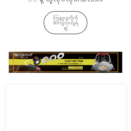
ကြှနျုပျတို့ကို
ဆကျသှယျရ
နျ