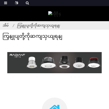
အိမ်
ကြှနျုပျတို့ကိုဆကျသှယျရနျ
ကြှနျုပျတို့ကိုဆကျသှယျရနျ