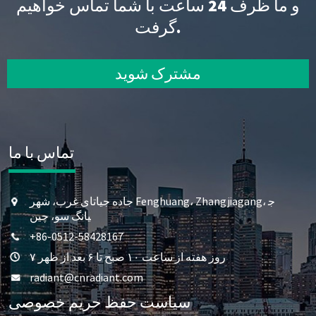
و ما ظرف 24 ساعت با شما تماس خواهیم
گرفت.
مشترک شوید
تماس با ما
جاده جیاتای غرب، شهر Fenghuang، Zhangjiagang، ج
یانگ سو، چین
‎+86-0512-58428167‎
۷ روز هفته از ساعت ۱۰ صبح تا ۶ بعد از ظهر
radiant@cnradiant.com
سیاست حفظ حریم خصوصی