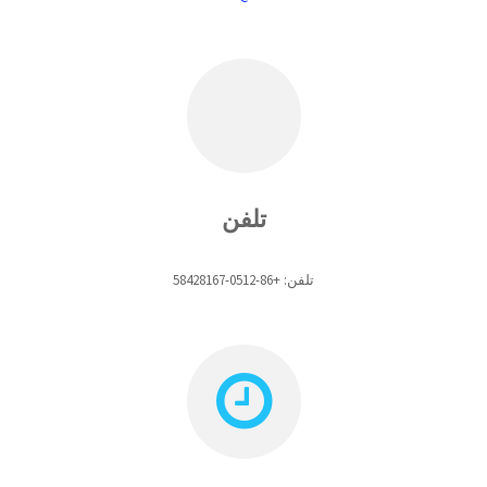
تلفن
تلفن: +86-0512-58428167