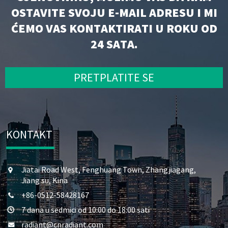
OSTAVITE SVOJU E-MAIL ADRESU I MI
ĆEMO VAS KONTAKTIRATI U ROKU OD
24 SATA.
PRETPLATITE SE
KONTAKT
Jiatai Road West, Fenghuang Town, Zhangjiagang,
Jiang su, Kina
+86-0512-58428167
7 dana u sedmici od 10:00 do 18:00 sati
radiant@cnradiant.com