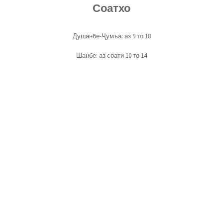
Соатхо
Душанбе-Ҷумъа: аз 9 то 18
Шанбе: аз соати 10 то 14