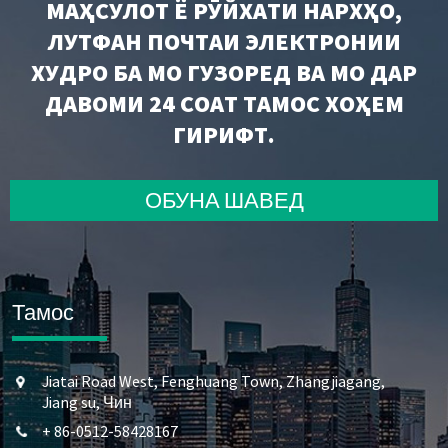
МАҲСУЛОТ Ё РӮЙХАТИ НАРХҲО,
ЛУТФАН ПОЧТАИ ЭЛЕКТРОНИИ
ХУДРО БА МО ГУЗОРЕД ВА МО ДАР
ДАВОМИ 24 СОАТ ТАМОС ХОҲЕМ
ГИРИФТ.
ОБУНА ШАВЕД
Тамос
Jiatai Road West, Fenghuang Town, Zhangjiagang,
Jiang su, Чин
+ 86-0512-58428167