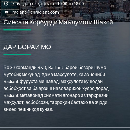
7 рӯз дар як ҳафта аз 10:00 то 18:00
radiant@cnradiant.com
Сиёсати Корбурди Маълумоти Шахсӣ
ДАР БОРАИ МО
Бо 30 корманди R&D, Radiant барои бозори шумо
мутобиқ мекунад. Ҳама маҳсулоте, ки аз ҷониби
Radiant фурӯхта мешавад, маҳсулоти кушодаи
асбобҳост ва ба арзиш навовариҳои худро дорад.
Radiant метавонад хидмати ягонаро аз тарҳрезии
маҳсулот, асбобсозӣ, тарроҳии бастаҳо ва эҷоди
видео пешниҳод кунад.