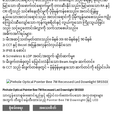
သောအလင်းရောင်ကို ပေးသည်။ IP65 downlight သည် ရေနှင့် စိုထိုင်းဆ
မြင့်သော ထိုးဖောက်ဝင်ရောက်မှုကို တားဆီးနိုင်သည်။ မြင့်မားသော RA နှင့်
CRI တို့သည် သင်၏နေထိုင်မှုကို ပိုမိုမှန်ကန်စေသည်။ အလင်းပြန်မှု
နည်းသောအလင်းရောင်သည် အလင်းရောင်ကို ပိုမိုကျန်းမာစေသည်။ ကျိုး
ကြောင်းဆီလျော်သော ကုန်ကျစရိတ်နှင့် လွယ်ကူသော ကြိုးသွယ်ခြင်း
သည် သင့်ငွေတောင်းခံလွှာကို သက်သာစေပါသည်။
အဓိကအင်္ဂါရပ်များ-
1၊ မီးအဆင့်သတ်မှတ်ထားသည်။ မိနစ် 30၊ 60 မိနစ်နှင့် 90 မိနစ်
2၊ CCT နှင့် Bezel အပြန်အလှန်လဲလှယ်နိုင်သော
3၊ IP65 & စောင်း
4၊ Screwless & LOP အဝင်/အထွက် ချိတ်ဆက်မှု။
5၊ မီးခွက်တစ်ခုတွင် ပြောင်းလဲနိုင်သော Beam Angle ဆက်တင်။
6၊ CCT သည် မီးခွက်တစ်ခုတွင် + မှိန်မှိန်မှနွေးသော ဆက်တင်ကို ပြောင်းပါ။
Pinhole Optical Pointer Bee 7W Recessed Led Downlight 5RS503
သာလွန်သောစွမ်းဆောင်ရည်နှင့် ပြောင်လက်တောက်ပသော အလှတရားများ
အတွက် တီထွင်ဖန်တီးထားသည့် Pointer Bee 7W Downlight ဖြင့် LED
downlight ထုတ်ကုန်များကို အထူးကျွမ်းကျင်သူ ODM ပေးသွင်းသူသည်
စုံစမ်းရေး
အသေးစိတ်
အလင်းရောင်၏အနာဂတ်ကို ရှာဖွေလိုက်ပါ။ လူနေရပ်ကွက်နှင့် စီးပွားရေးလုပ်ငန်း
သုံးနေရာများအတွက် ပြီးပြည့်စုံသော၊ ဤအလင်းတန်းသည် စံပြအလင်းရောင်