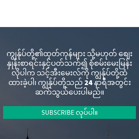
ကျွန်ုပ်တို့၏ထုတ်ကုန်များ သို့မဟုတ် စျေး
နှုန်းစာရင်းနှင့်ပတ်သက်၍ စုံစမ်းမေးမြန်း
လိုပါက သင့်အီးမေးလ်ကို ကျွန်ုပ်တို့ထံ
ထားခဲ့ပါ၊ ကျွန်ုပ်တို့သည် 24 နာရီအတွင်း
ဆက်သွယ်ပေးပါမည်။
SUBSCRIBE လုပ်ပါ။