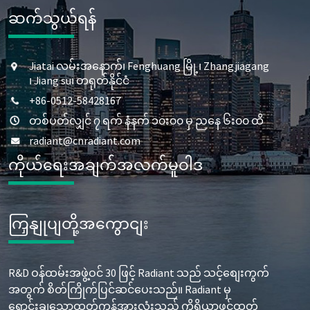
ဆက်သွယ်ရန်
Jiatai လမ်းအနောက်၊ Fenghuang မြို့၊ Zhangjiagang
၊ Jiang su၊ တရုတ်နိုင်ငံ
+86-0512-58428167
တစ်ပတ်လျှင် ၇ ရက် နံနက် ၁၀း၀၀ မှ ညနေ ၆း၀၀ ထိ
radiant@cnradiant.com
ကိုယ်ရေးအချက်အလက်မူဝါဒ
ကြှနျုပျတို့အကွောငျး
R&D ဝန်ထမ်းအဖွဲ့ဝင် 30 ဖြင့် Radiant သည် သင့်စျေးကွက်
အတွက် စိတ်ကြိုက်ပြင်ဆင်ပေးသည်။ Radiant မှ
ရောင်းချသောထုတ်ကုန်အားလုံးသည် ကိရိယာဖွင့်ထုတ်