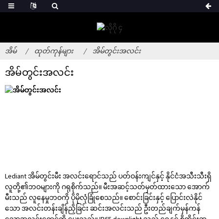
အိမ်
ထုတ်ကုန်များ
အိမ်တွင်းအလင်း
အိမ်တွင်းအလင်း
Lediant အိမ်တွင်းမီး အလင်းရောင်သည် ပတ်ဝန်းကျင်နှင့် နိုင်ငံအသီးသီးရှိ
လူတို့၏ဘဝများကို ဂရုစိုက်သည်။ မီးအဆင့်သတ်မှတ်ထားသော အောက်
မီးသည် လူနေမှုဘဝကို ပိုမိုလုံခြုံစေသည်။ စောင်းခြင်းနှင့် ပြောင်းလဲနိုင်
သော အလင်းတန်းချိန်ညှိခြင်း ဆင်းအလင်းသည် ဦးတည်ချက်မှန်ကန်