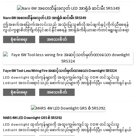
ဖြေရှင်းချက်ကို ဖန်တီးရန်အတွက် အဆင့်မီနည်းပညာကို သေးငယ်သောဒီဇိုင်းဖြင့်
ပေါင်းစပ်ထားသည်။ သော့ချက်အင်္ဂါရပ်များ- တိကျပြတ်သားစွာ တိကျမှု-
အနည်းငယ်မျှသာ ယိုဖိတ်မှုနှင့်အတူ အာရုံစူးစိုက်မှုရှိသော အလင်းကို ပေးစွမ်းနိုင်
Naro 6W အဝေးထိန်းခလုတ် LED အာရုံခံ ဆင်းမီး 5RS349
ပြီး ဗိသုကာဆိုင်ရာ အသေးစိတ်များ သို့မဟုတ် တိကျသည့်အရာများကို မီးမောင်း
ဤအစက်အပြောက်အလင်းသည် အသုံးပြုသူ၏လိုအပ်ချက်နှင့်ကိုက်ညီစေရန်
ထိုးပြရန်အတွက် ပြီးပြည့်စုံစေသည်...
လွယ်ကူစွာစိတ်ကြိုက်ပြင်ဆင်နိုင်စေရန် အာရုံခံကိရိယာဆက်တင်ရွေးချယ်စရာ
များစွာနှင့် ချိန်ညှိနိုင်သောအရောင်အပူချိန်ရွေးချယ်စရာသုံးခုကို ပေးဆောင်
စုံစမ်းရေး
အသေးစိတ်
ထားသည်။ လှုပ်ရှားမှုကို မတွေ့မိသောအခါတွင် ၎င်းသည် လှုပ်ရှားမှုကို အာရုံခံပြီး
ပိတ်သည့်အခါ မီးများကို အလိုအလျောက်ဖွင့်ပေးနိုင်သည်။ လုံခြုံရေးတိုးမြှင့်ခြင်း
နှင့် လက်ဖရီးပြောင်းခြင်း၏ အဆင်ပြေမှုသည် အာရုံခံကိရိယာများ တပ်ဆင်ခြင်း
အတွက် အကောင်းဆုံးအကြောင်းရင်းများဖြစ်သည်။ တပ်ဆင်ရလွယ်ကူခြင်းက
အာရုံခံကိရိယာများကို ဆောက်လုပ်ရေးနှင့် အစားထိုးအပလီကေးရှင်းအသစ်များ
အတွက် ကုန်ကျစရိတ်သက်သာသော အဖြေတစ်ခုဖြစ်စေသည်။ အလင်းတန်း...
Faye 6W Tool-Less Wiring Fire အဆင့်သတ်မှတ်ထားသော Downlight 5RS324
LED downlight ထုတ်ကုန်များကို အထူးကျွမ်းကျင်သူ ODM တင်သွင်းသူ
Lediant အလင်းရောင်သည် ဖောက်သည်များကို အာရုံစိုက်ပြီး၊ ပရော်ဖက်ရှင်နယ်
နှင့် "နည်းပညာ-အသားပေး" ထိပ်တန်း LED downlight ထုတ်လုပ်သူဖြစ်သည်။
စုံစမ်းရေး
အသေးစိတ်
2005 ခုနှစ်ကတည်းက R&D ဝန်ထမ်းအဖွဲ့ဝင် 30 ဖြင့် Lediant သည် သင့်စျေး
ကွက်အတွက် စိတ်ကြိုက်ပြင်ဆင်ပေးပါသည်။ ကျွန်ုပ်တို့သည် အသုံးချမှုအမျိုး
မျိုးအတွက် သင့်လျော်သော LED downlight များကို ဒီဇိုင်းဆွဲပြီး ထုတ်လုပ်
ပါသည်။ ထုတ်ကုန်အကွာအဝေးတွင် ပြည်တွင်းမီးလုံးများ၊ စီးပွားဖြစ် အောက်မီး
များနှင့် စမတ်ကျသည့်မီးများ ပါဝင်ပါသည်။ Lediant မှရောင်းချသောထုတ်ကုန်
MARS 4W LED Downlight GRS စံ 5RS392
အားလုံးသည် tool ကိုဖွင့်လှစ်ထားသောထုတ်ကုန်ဖြစ်ပြီး၎င်း၏ကိုယ်ပိုင်ဆန်း
LED downlight ထုတ်ကုန်များကို အထူးကျွမ်းကျင်သူ ODM တင်သွင်းသူ
သစ်တီထွင်မှုတစ်ခုပါ...
Lediant အလင်းရောင်သည် ဖောက်သည်များကို အာရုံစိုက်ပြီး၊ ပရော်ဖက်ရှင်နယ်
နှင့် "နည်းပညာ-အသားပေး" ထိပ်တန်း LED downlight ထုတ်လုပ်သူဖြစ်သည်။