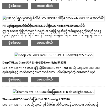
နှင့် "နည်းပညာ-အသားပေး" ထိပ်တန်း LED downlight ထုတ်လုပ်သူဖြစ်သည်။
စုံစမ်းရေး
အသေးစိတ်
2005 ခုနှစ်ကတည်းက R&D ဝန်ထမ်းအဖွဲ့ဝင် 30 ဖြင့် Lediant သည် သင့်စျေး
ကွက်အတွက် စိတ်ကြိုက်ပြင်ဆင်ပေးပါသည်။ ကျွန်ုပ်တို့သည် အသုံးချမှုအမျိုး
မျိုးအတွက် သင့်လျော်သော LED downlight များကို ဒီဇိုင်းဆွဲပြီး ထုတ်လုပ်
ပါသည်။ ထုတ်ကုန်အကွာအဝေးတွင် ပြည်တွင်းမီးလုံးများ၊ စီးပွားဖြစ် အောက်မီး
များနှင့် စမတ်ကျသည့်မီးများ ပါဝင်ပါသည်။ Lediant မှရောင်းချသောထုတ်ကုန်
PIR လှုပ်ရှားမှုအာရုံခံကိရိယာ 5RS310 ပါရှိသော Nada 6W LED အောက်မီး
အားလုံးသည် tool ကိုဖွင့်လှစ်ထားသောထုတ်ကုန်ဖြစ်ပြီး၎င်း၏ကိုယ်ပိုင်ဆန်း
ဤအစက်အပြောက်အလင်းသည် အသုံးပြုသူ၏လိုအပ်ချက်နှင့်ကိုက်ညီစေရန်
သစ်တီထွင်မှုတစ်ခုပါ...
လွယ်ကူစွာစိတ်ကြိုက်ပြင်ဆင်နိုင်စေရန် အာရုံခံကိရိယာဆက်တင်ရွေးချယ်စရာ
များစွာနှင့် ချိန်ညှိနိုင်သောအရောင်အပူချိန်ရွေးချယ်စရာသုံးခုကို ပေးဆောင်
စုံစမ်းရေး
အသေးစိတ်
ထားသည်။ လှုပ်ရှားမှုကို မတွေ့မိသောအခါတွင် ၎င်းသည် လှုပ်ရှားမှုကို အာရုံခံပြီး
ပိတ်သည့်အခါ မီးများကို အလိုအလျောက်ဖွင့်ပေးနိုင်သည်။ လုံခြုံရေးတိုးမြှင့်ခြင်း
နှင့် လက်ဖရီးပြောင်းခြင်း၏ အဆင်ပြေမှုသည် အာရုံခံကိရိယာများ တပ်ဆင်ခြင်း
အတွက် အကောင်းဆုံးအကြောင်းရင်းများဖြစ်သည်။ တပ်ဆင်ရလွယ်ကူခြင်းက
အာရုံခံကိရိယာများကို ဆောက်လုပ်ရေးနှင့် အစားထိုးအပလီကေးရှင်းအသစ်များ
Deep 7W Low Glare UGR 13-19 LED Downlight 5RS255
အတွက် ကုန်ကျစရိတ်သက်သာသော အဖြေတစ်ခုဖြစ်စေသည်။ FAQ: Q: ဘယ်လို
Lediant Lighting UGR ချိန်ညှိနိုင်သော Downlight သည် သင့်အား အေးအေး
ဖြစ်နိုင်မလဲ...
ချမ်းချမ်းနှင့် သက်တောင့်သက်သာရှိသော ပတ်ဝန်းကျင်ကို ပေးဆောင်မည်
ဖြစ်သည်။ အများစုမှာ မီးလုံးဖွင့်ထားသည်ကိုပင် သတိမထားမိဘဲ လေထုကို
စုံစမ်းရေး
အသေးစိတ်
တတ်နိုင်သမျှ သက်တောင့်သက်သာဖြစ်စေသည်။ ကြီးမြတ်သော UGR အနေဖြင့်၊
၎င်းတွင် လှပသောဒီဇိုင်း၊ IP65 မျက်နှာပြင် ရေစိုခံခြင်းနှင့် မီးအဆင့်သတ်မှတ်
ချက် နှစ်မျိုးလုံးပါရှိသည်။ စွမ်းအင်ပိုမိုချွေတာရန်အတွက်- LED module တစ်ခု
သည် အပြန်အလှန်လဲလှယ်နိုင်သော bezels အများအပြားကို မျှဝေပါသည်။
2700K ၊ 3000K ၊ 4000K တို့တွင် မတူညီသောအရောင်အပူချိန် 3 မျိုးကို ချိန်ညှိနိုင်
Thames 6W ECO အဆင်ပြေသော LED Downlight 5RS320
ပြီး သယ်ယူပို့ဆောင်စရိတ်နှင့် ...
Lediant Lighting သည် ထုတ်ကုန်ဒီဇိုင်း၊ ကိရိယာတန်ဆာပလာ၊ ပက်ကေ့ချ်