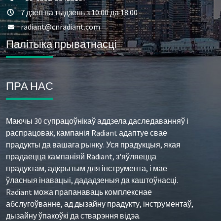
7 дзён на тыдзень з 10:00 да 18:00
radiant@cnradiant.com
Палітыка прыватнасці
ПРА НАС
Маючы 30 супрацоўнікаў аддзела даследаванняў і
распрацовак, кампанія Radiant адаптуе свае
прадукты да вашага рынку. Уся прадукцыя, якая
прадаецца кампаніяй Radiant, з'яўляецца
прадуктам, адкрытым для інструмента, і мае
ўласныя інавацыі, дададзеныя да каштоўнасці.
Radiant можа прапанаваць комплекснае
абслугоўванне, ад дызайну прадукту, інструментаў,
дызайну ўпакоўкі да стварэння відэа.