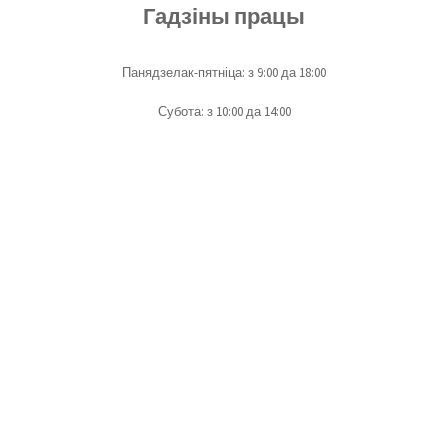
Гадзіны працы
Панядзелак-пятніца: з 9:00 да 18:00
Субота: з 10:00 да 14:00