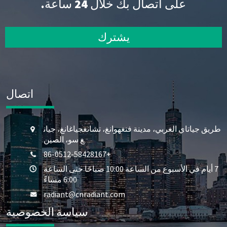
على اتصال بك خلال 24 ساعة.
يشترك
اتصال
طريق جياتاي الغربي، مدينة فنغهوانغ، تشانغجياغانغ، جيان
غ سو، الصين
+86-0512-58428167
7 أيام في الأسبوع من الساعة 10:00 صباحًا حتى الساعة
6:00 مساءً
radiant@cnradiant.com
سياسة الخصوصية