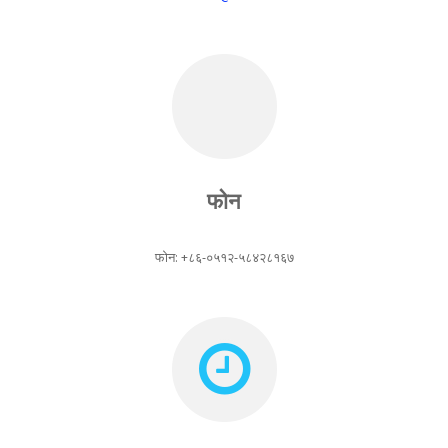
फोन
फोन: +८६-०५१२-५८४२८१६७