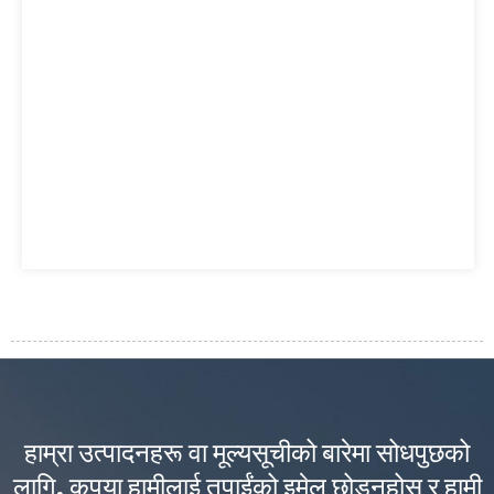
हाम्रा उत्पादनहरू वा मूल्यसूचीको बारेमा सोधपुछको
लागि, कृपया हामीलाई तपाईंको इमेल छोड्नुहोस् र हामी