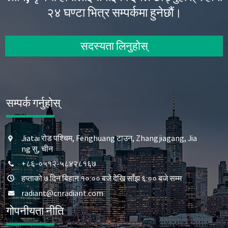
२४ घण्टा भित्र सम्पर्कमा हुनेछौं।
सदस्यता लिनुहोस्
सम्पर्क गर्नुहोस्
Jiatai रोड पश्चिम, Fenghuang टाउन, Zhangjiagang, Jia
ng सु, चीन
+८६-०५१२-५८४२८१६७
हप्ताको ७ दिन बिहान १०:०० बजे देखि साँझ ६:०० बजे सम्म
radiant@cnradiant.com
गोपनीयता नीति