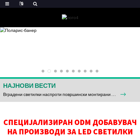
НАЈНОВИ ВЕСТИ
Вградени светилки наспроти површински монтирани тавански светилки: Разлики во инсталацијата и клучни размислувања
СПЕЦИЈАЛИЗИРАН ODM ДОБАВУВАЧ
НА ПРОИЗВОДИ ЗА LED СВЕТИЛКИ