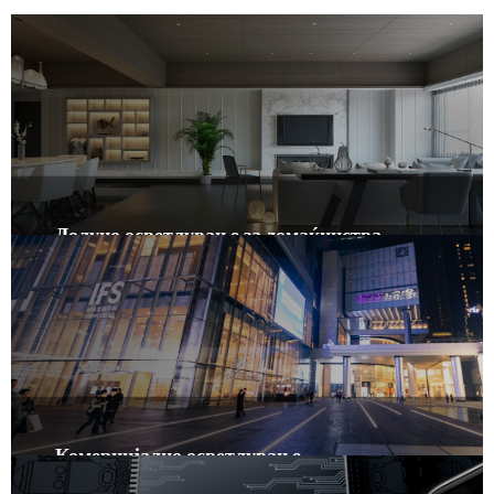
Долуно осветлување за домаќинства
IC-оценето, различни бои, кружна и квадратна рамка, дизајн со
низок профил овозможува фитинг да се инсталира во плитка
празнина од 50 mm.
Комерцијално осветлување
Рефлектор со висок излез. Фасада против отсјај. Енергетски