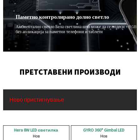
ефикасен со речиси никакво потреба од одржување.
Паметно контролирано долно светло
Амбиентално светло Бела светлина што може да се подеси + RGB
без апликација за паметни телефони и таблети
ПРЕТСТАВЕНИ ПРОИЗВОДИ
Ново пристигнување
Hera 8W LED светилка
GYRO 360° Gimbal LED
против отсјај со шарени...
Нов
светло со низок отсјај
Нов