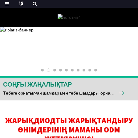
СОҢҒЫ ЖАҢАЛЫҚТАР
Төбеге орнатылған шамдар мен төбе шамдары: орнатудағы айырмашылықтар және негізгі ойлар
ЖАРЫҚДИОДТЫ ЖАРЫҚТАНДЫРУ
ӨНІМДЕРІНІҢ МАМАНЫ ODM