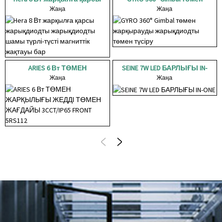
жарықдиодты шамы
Жаңа
жарқырауды
Жаңа
түрлі-түсті...
жарықдиодты төмен
түсіру
ARIES 6 Вт ТӨМЕН
SEINE 7W LED БАРЛЫҒЫ IN-
ЖАРҚЫЛЫҒЫ ЖЕДЕЛ
Жаңа
Жаңа
ONE
ТӨМЕН ЖАҒДАЙЫ
3CCT/IP65 FRON...