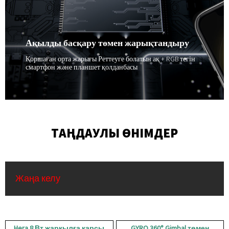
Жоғары шығыс рефлектор. Жарқылға қарсы фасция. Нөлге жуық
техникалық қызмет көрсетуді қажет ететін энергияны үнемдейді
Ақылды басқару төмен жарықтандыру
Қоршаған орта жарығы Реттеуге болатын ақ + RGB тегін
смартфон және планшет қолданбасы
ТАҢДАУЛЫ ӨНІМДЕР
Жаңа келу
Hera 8 Вт жарқылға қарсы
GYRO 360° Gimbal төмен