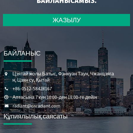
БАЙЛАНЫСАМЫЗ.
ЖАЗЫЛУ
БАЙЛАНЫС
Цзятай жолы Батыс, Фэнхуан Таун, Чжанцзяга
н, Цзян су, Қытай
+86-0512-58428167
Аптасына 7 күн 10:00-ден 18:00-ге дейін
radiant@cnradiant.com
Құпиялылық саясаты