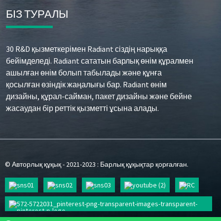
БІЗ ТУРАЛЫ
30 R&D қызметкерімен Radiant сіздің нарыққа
бейімделеді. Radiant сататын барлық өнім құралмен
ашылған өнім болып табылады және құнға
қосылған өзіндік жаңалығы бар. Radiant өнім
дизайны, құрал-сайман, пакет дизайны және бейне
жасаудан бір реттік қызметті ұсына алады.
© Авторлық құқық - 2021-2023 : Барлық құқықтар қорғалған.