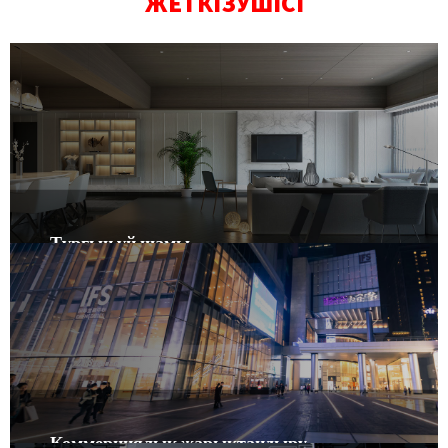
ЖЕТКІЗУШІСІ
Тұрғын үй шамы
IC дәрежесі бар, түрлі түсті, дөңгелек және төртбұрышты жақтау,
төмен профильді дизайн фитингті 50 мм таяз ұяшық бос жерге
орнатуға мүмкіндік береді.
Коммерциялық жарықтандыру