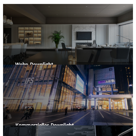
Wohn-Downlight
IC-zertifiziert, verschiedene Farben, runde und quadratische Blende,
flaches Design ermöglicht die Installation der Leuchte in einem
flachen Deckenhohlraum von 50 mm
Kommerzielles Downlight
Hochleistungsreflektor. Blendfreie Blende. Energieeffizient und