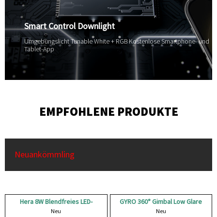
nahezu wartungsfrei
Smart Control Downlight
Umgebungslicht Tunable White + RGB Kostenlose Smartphone- und
Tablet-App
EMPFOHLENE PRODUKTE
Neuankömmling
Hera 8W Blendfreies LED-
GYRO 360° Gimbal Low Glare
Downlight mit buntem ...
Neu
LED-Downlight
Neu