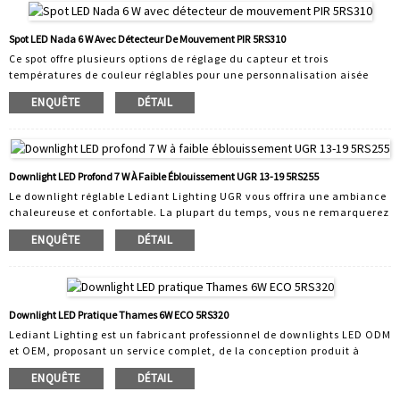
gamme comprend des downlights domestiques, des downlights
commerciaux et des downlights intelligents. Tous les produits Lediant
sont des produits finis et bénéficient de leur propre innovation.
Spot LED Nada 6 W Avec Détecteur De Mouvement PIR 5RS310
Ce spot offre plusieurs options de réglage du capteur et trois
températures de couleur réglables pour une personnalisation aisée
selon les besoins de l'utilisateur. Il allume automatiquement la
ENQUÊTE
DÉTAIL
lumière lorsqu'il détecte un mouvement et l'éteint lorsqu'il n'y en a
plus. La sécurité accrue et la commodité de la commutation mains
libres sont d'excellentes raisons d'installer des capteurs. Leur facilité
d'installation en fait une solution économique pour les nouvelles
constructions et les remplacements. FAQ : Q : Comment…
Downlight LED Profond 7 W À Faible Éblouissement UGR 13-19 5RS255
Le downlight réglable Lediant Lighting UGR vous offrira une ambiance
chaleureuse et confortable. La plupart du temps, vous ne remarquerez
même pas qu'il est allumé ; il crée une atmosphère aussi confortable
ENQUÊTE
DÉTAIL
et agréable que possible. Outre son excellent UGR, il allie design
esthétique, étanchéité IP65 et résistance au feu. Pour plus
d'économies d'énergie, un module LED partage plusieurs collerettes
interchangeables. Trois températures de couleur réglables (2700 K,
3000 K et 4000 K) permettent de réduire les coûts de transport et…
Downlight LED Pratique Thames 6W ECO 5RS320
Lediant Lighting est un fabricant professionnel de downlights LED ODM
et OEM, proposant un service complet, de la conception produit à
l'outillage, en passant par la conception d'emballages et la création
ENQUÊTE
DÉTAIL
vidéo. Tous les downlights LED fabriqués par Lediant Lighting sont
conçus et fabriqués en interne selon les besoins du client. Nous