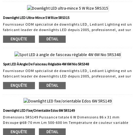
disposons d'un service ODM performant. Plus de 30 ingénieurs
concepteurs et ingénieurs R&D collaborent avec nous pour proposer des
solutions rapides de conception ODM et différentes solutions de
Downlight LED Ultra-Mince 5 W Rize 5RS315
variateurs d'intensité afin de répondre à une variété de besoins
Fournisseur ODM spécialisé de downlights LED, Lediant Lighting est un
clients.
fabricant leader de downlights LED depuis 2005, professionnel, axé sur
la technologie et axé sur le client. Avec 30 collaborateurs en R&D,
ENQUÊTE
DÉTAIL
Lediant s'adapte à votre marché. Nous concevons et fabriquons des
downlights LED adaptés à une grande variété d'applications. Notre
gamme comprend des downlights domestiques, des downlights
commerciaux et des downlights intelligents. Tous les produits Lediant
sont des produits finis et bénéficient de leur propre innovation.
Spot LED À Angle De Faisceau Réglable 4W 6W Nio 5RS348
Fournisseur ODM spécialisé de downlights LED, Lediant Lighting est un
fabricant leader de downlights LED depuis 2005, professionnel, axé sur
la technologie et axé sur le client. Avec 30 collaborateurs en R&D,
ENQUÊTE
DÉTAIL
Lediant s'adapte à votre marché. Nous concevons et fabriquons des
downlights LED adaptés à une grande variété d'applications. Notre
gamme comprend des downlights domestiques, des downlights
commerciaux et des downlights intelligents. Tous les produits Lediant
sont des produits finis et disposent de leur propre technologie.
Downlight LED Fixe/orientable Edos 6W 5RS149
Dimensions 5RS149 Puissance totale 6 W Dimensions 86 x 31 mm
Découpe φ68-70 mm Lm 500-600 lm Température de couleur variable
2700 K, 3000 K, 4000 K Collerettes interchangeables Fournisseur ODM
ENQUÊTE
DÉTAIL
spécialisé dans les downlights LED. Lediant Lighting est un fabricant