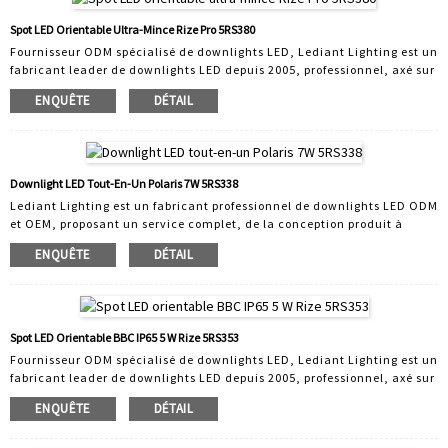
commerciaux et des downlights intelligents. Tous les produits Lediant
sont des produits finis et bénéficient de leur propre innovation.
Spot LED Orientable Ultra-Mince Rize Pro 5RS380
Fournisseur ODM spécialisé de downlights LED, Lediant Lighting est un
fabricant leader de downlights LED depuis 2005, professionnel, axé sur
la technologie et axé sur le client. Avec 30 collaborateurs en R&D,
ENQUÊTE
DÉTAIL
Lediant s'adapte à votre marché. Nous concevons et fabriquons des
downlights LED adaptés à une grande variété d'applications. Notre
gamme comprend des downlights domestiques, des downlights
commerciaux et des downlights intelligents. Tous les produits Lediant
sont des produits finis et bénéficient de leur propre innovation.
Downlight LED Tout-En-Un Polaris 7W 5RS338
Lediant Lighting est un fabricant professionnel de downlights LED ODM
et OEM, proposant un service complet, de la conception produit à
l'outillage, en passant par la conception d'emballages et la création
ENQUÊTE
DÉTAIL
vidéo. Tous les downlights LED fabriqués par Lediant Lighting sont
conçus et fabriqués en interne selon les besoins du client. Nous
disposons d'un service ODM performant. Plus de 30 ingénieurs
concepteurs et ingénieurs R&D collaborent avec nous pour proposer des
solutions rapides de conception ODM et différentes solutions de
Spot LED Orientable BBC IP65 5 W Rize 5RS353
variateurs d'intensité afin de répondre à une variété de besoins
Fournisseur ODM spécialisé de downlights LED, Lediant Lighting est un
clients.
fabricant leader de downlights LED depuis 2005, professionnel, axé sur
la technologie et axé sur le client. Avec 30 collaborateurs en R&D,
ENQUÊTE
DÉTAIL
Lediant s'adapte à votre marché. Nous concevons et fabriquons des
downlights LED adaptés à une grande variété d'applications. Notre