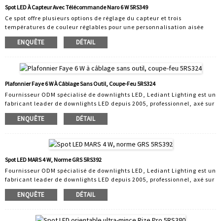
idéale pour mettre en valeur des détails architecturaux ou des objets
Spot LED À Capteur Avec Télécommande Naro 6 W 5RS349
spécifiques.
Ce spot offre plusieurs options de réglage du capteur et trois
températures de couleur réglables pour une personnalisation aisée
selon les besoins de l'utilisateur. Il allume automatiquement la
ENQUÊTE
DÉTAIL
lumière lorsqu'il détecte un mouvement et l'éteint lorsqu'il n'y en a
plus. La sécurité accrue et la commodité de la commutation mains
libres sont d'excellentes raisons d'installer des capteurs. Leur facilité
d'installation fait des capteurs une solution économique pour les
nouvelles constructions et les remplacements. Lediant Lighting...
Plafonnier Faye 6 W À Câblage Sans Outil, Coupe-Feu 5RS324
Fournisseur ODM spécialisé de downlights LED, Lediant Lighting est un
fabricant leader de downlights LED depuis 2005, professionnel, axé sur
la technologie et axé sur le client. Avec 30 collaborateurs en R&D,
ENQUÊTE
DÉTAIL
Lediant s'adapte à votre marché. Nous concevons et fabriquons des
downlights LED adaptés à une grande variété d'applications. Notre
gamme comprend des downlights domestiques, des downlights
commerciaux et des downlights intelligents. Tous les produits Lediant
sont des produits finis et bénéficient de leur propre innovation.
Spot LED MARS 4 W, Norme GRS 5RS392
Fournisseur ODM spécialisé de downlights LED, Lediant Lighting est un
fabricant leader de downlights LED depuis 2005, professionnel, axé sur
la technologie et axé sur le client. Avec 30 collaborateurs en R&D,
ENQUÊTE
DÉTAIL
Lediant s'adapte à votre marché. Nous concevons et fabriquons des
downlights LED adaptés à une grande variété d'applications. Notre
gamme comprend des downlights domestiques, des downlights