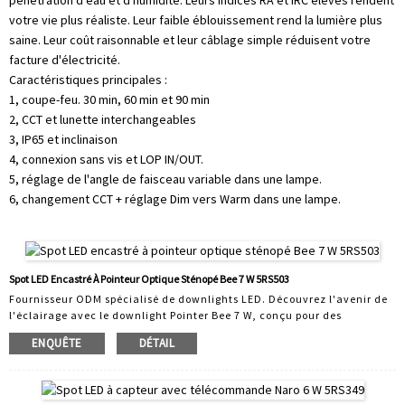
pénétration d'eau et d'humidité. Leurs indices RA et IRC élevés rendent
votre vie plus réaliste. Leur faible éblouissement rend la lumière plus
saine. Leur coût raisonnable et leur câblage simple réduisent votre
facture d'électricité.
Caractéristiques principales :
1, coupe-feu. 30 min, 60 min et 90 min
2, CCT et lunette interchangeables
3, IP65 et inclinaison
4, connexion sans vis et LOP IN/OUT.
5, réglage de l'angle de faisceau variable dans une lampe.
6, changement CCT + réglage Dim vers Warm dans une lampe.
Spot LED Encastré À Pointeur Optique Sténopé Bee 7 W 5RS503
Fournisseur ODM spécialisé de downlights LED. Découvrez l'avenir de
l'éclairage avec le downlight Pointer Bee 7 W, conçu pour des
performances supérieures et une esthétique épurée. Parfait pour les
ENQUÊTE
DÉTAIL
espaces résidentiels et commerciaux, ce downlight allie technologie
de pointe et design minimaliste pour créer la solution d'éclairage
idéale. Caractéristiques principales : Précision extrême : Délivre une
lumière focalisée et directionnelle avec un minimum de dispersion,