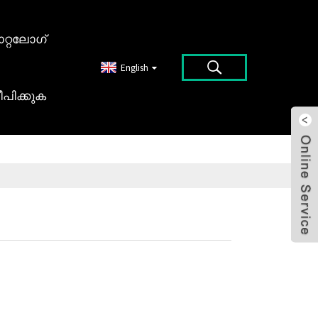
റ്റലോഗ്
English
പിക്കുക