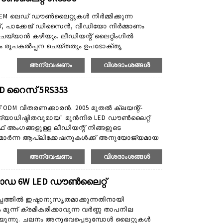
EM ലെഡ് ഡൗൺലൈറ്റുകൾ നിർമ്മിക്കുന്ന
ഗ്, പാക്കേജ് ഡിസൈൻ, വീഡിയോ നിർമ്മാണം
ചെയ്യാൻ കഴിയും. ലീഡിയന്റ് ലൈറ്റിംഗിൽ
യം രൂപകൽപ്പന ചെയ്തതും ഉപഭോക്തൃ
്. ഞങ്ങൾക്ക് ശക്തമായ ODM സേവനങ്ങളുണ്ട്.
അന്വേഷണം
വിശദാംശങ്ങൾ
ഡിസൈൻ എഞ്ചിനീയർമാരും R&D എഞ്ചിനീയർമാരും
്റ്റമർ ആവശ്യങ്ങൾ നിറവേറ്റുന്നതിനായി
താക്കൾക്ക് വാഗ്ദാനം ചെയ്യുന്നു...
ED റൈസ് 5RS353
റ് ODM വിതരണക്കാരൻ. 2005 മുതൽ ക്ലയന്റ്-
ദ്യാധിഷ്ഠിതവുമായ" മുൻനിര LED ഡൗൺലൈറ്റ്
റാഫ് അംഗങ്ങളുള്ള ലീഡിയന്റ് നിങ്ങളുടെ
്യമാർന്ന ആപ്ലിക്കേഷനുകൾക്ക് അനുയോജ്യമായ
ം നിർമ്മിക്കുകയും ചെയ്യുന്നു. ഉൽപ്പന്ന
അന്വേഷണം
വിശദാംശങ്ങൾ
്യ ഡൗൺലൈറ്റുകൾ, സ്മാർട്ട് ഡൗൺലൈറ്റുകൾ
ാ ഉൽപ്പന്നങ്ങളും ടൂൾ ഓപ്പൺ ഉൽപ്പന്നങ്ങളാണ്,
ാഡ 6W LED ഡൗൺലൈറ്റ്
പത്തിൽ ഇഷ്ടാനുസൃതമാക്കുന്നതിനായി
്ന് ക്രമീകരിക്കാവുന്ന വർണ്ണ താപനില
്യുന്നു. ചലനം അനുഭവപ്പെടുമ്പോൾ ലൈറ്റുകൾ