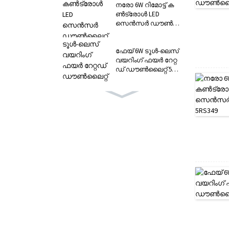
നരോ 6W റിമോട്ട് ക
ൺട്രോൾ LED
സെൻസർ ഡൗൺ
ലൈറ്റ് 5RS349
ഫേയ് 6W ടൂൾ-ലെസ്
വയറിംഗ് ഫയർ റേറ്റ
ഡ് ഡൗൺലൈറ്റ് 5RS
324
MARS 4W LED ഡൗൺ
ലൈറ്റ് GRS സ്റ്റാൻ
ഡേർഡ് 5RS392
റൈസ് പ്രോ ഓ
റിയന്റബിൾ അൾ
ട്രാ സ്ലിം LED
ഡൗൺലൈറ്റ് 5RS380
5W ഓറിയന്റബിൾ BB
C IP65 സ്പോട്ട് LED
റൈസ് 5RS353