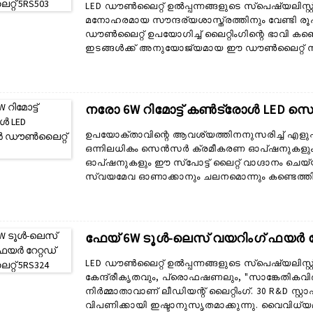
LED ഡൗൺലൈറ്റ് ഉൽപ്പന്നങ്ങളുടെ സ്പെഷ്യലിസ്റ്
മനോഹരമായ സൗന്ദര്യശാസ്ത്രത്തിനും വേണ്ടി രൂപ
ഡൗൺലൈറ്റ് ഉപയോഗിച്ച് ലൈറ്റിംഗിന്റെ ഭാവി 
ഇടങ്ങൾക്ക് അനുയോജ്യമായ ഈ ഡൗൺലൈറ്റ് നൂതന 
ഡിസൈനും സംയോജിപ്പിച്ച് അനുയോജ്യമായ ലൈറ്റി
സവിശേഷതകൾ: കൃത്യമായ കൃത്യത: കുറഞ്ഞ സ
ലൈറ്റ് നൽകുന്നു, ഇത് വാസ്തുവിദ്യാ വിശദാംശങ്ങ
ചെയ്യുന്നതിന് അനുയോജ്യമാക്കുന്നു...
നരോ 6W റിമോട്ട് കൺട്രോൾ LED 
ഉപയോക്താവിന്റെ ആവശ്യത്തിനനുസരിച്ച് എളുപ്
ഒന്നിലധികം സെൻസർ ക്രമീകരണ ഓപ്ഷനുകളും മൂന
ഓപ്ഷനുകളും ഈ സ്പോട്ട് ലൈറ്റ് വാഗ്ദാനം ചെയ
സ്വയമേവ ഓണാക്കാനും ചലനമൊന്നും കണ്ടെത്തിയ
വർദ്ധിച്ച സുരക്ഷയും ഹാൻഡ്‌സ്-ഫ്രീ സ്വിച്ച
ചെയ്യുന്നതിനുള്ള മികച്ച കാരണങ്ങളാണ്. ഇൻസ്റ്
മാറ്റിസ്ഥാപിക്കൽ ആപ്ലിക്കേഷനുകൾക്കും സെൻസറ
ലീഡന്റ് ലൈറ്റിംഗ്...
ഫേയ് 6W ടൂൾ-ലെസ് വയറിംഗ് ഫയർ റ
LED ഡൗൺലൈറ്റ് ഉൽപ്പന്നങ്ങളുടെ സ്പെഷ്യലിസ്റ്
കേന്ദ്രീകൃതവും, പ്രൊഫഷണലും, "സാങ്കേതികവി
നിർമ്മാതാവാണ് ലീഡിയന്റ് ലൈറ്റിംഗ്. 30 R&D സ്റ്
വിപണിക്കായി ഇഷ്ടാനുസൃതമാക്കുന്നു. വൈവിധ