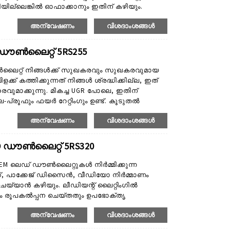
ില്ലെങ്കിൽ ഓഫാക്കാനും ഇതിന് കഴിയും.
ിംഗിന്റെ സൗകര്യവും സെൻസറുകൾ ഇൻസ്റ്റാൾ
അന്വേഷണം
വിശദാംശങ്ങൾ
റാളേഷന്റെ എളുപ്പത പുതിയ നിർമ്മാണത്തിനും
ുകളെ ചെലവ് കുറഞ്ഞ പരിഹാരമാക്കി മാറ്റുന്നു.
 ഡൗൺലൈറ്റ് 5RS255
ഡൗൺലൈറ്റ് നിങ്ങൾക്ക് സുഖകരവും സുഖകരവുമായ
ളക്ക് കത്തിക്കുന്നത് നിങ്ങൾ ശ്രദ്ധിക്കില്ല, ഇത്
ുമാക്കുന്നു. മികച്ച UGR പോലെ, ഇതിന്
പ്രൂഫും ഫയർ റേറ്റിംഗും ഉണ്ട്. കൂടുതൽ
 പരസ്പരം മാറ്റാവുന്ന ബെസലുകൾ പങ്കിടുന്നു.
അന്വേഷണം
വിശദാംശങ്ങൾ
ന്നത്: 2700K, 3000K, 4000K ഗതാഗത ചെലവ്
 ഡൗൺലൈറ്റ് 5RS320
EM ലെഡ് ഡൗൺലൈറ്റുകൾ നിർമ്മിക്കുന്ന
ഗ്, പാക്കേജ് ഡിസൈൻ, വീഡിയോ നിർമ്മാണം
ചെയ്യാൻ കഴിയും. ലീഡിയന്റ് ലൈറ്റിംഗിൽ
യം രൂപകൽപ്പന ചെയ്തതും ഉപഭോക്തൃ
്. ഞങ്ങൾക്ക് ശക്തമായ ODM സേവനങ്ങളുണ്ട്.
അന്വേഷണം
വിശദാംശങ്ങൾ
ഡിസൈൻ എഞ്ചിനീയർമാരും R&D എഞ്ചിനീയർമാരും
്റ്റമർ ആവശ്യങ്ങൾ നിറവേറ്റുന്നതിനായി