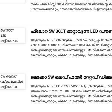
സ്പെഷ്യലിസ്റ്റ് ODM വിതരണക്കാരൻ ലീഡിയന്റ് ലൈറ
പ്രൊഫഷണലും, "സാങ്കേതികവിദ്യാധിഷ്ഠിതവുമായ
R&D സ്റ്റാഫ് അംഗങ്ങളുമായി, ലീഡിയന്റ് നിങ്ങളുട
വൈവിധ്യമാർന്ന ആപ്ലിക്കേഷനുകൾക്ക് അനു
രൂപകൽപ്പന ചെയ്യുകയും നിർമ്മിക്കുകയും ചെയ്യുന
ഫ്ലോറ 5W 3CCT മാറ്റാവുന്ന LED ഡൗൺ
അളവുകൾ 5RS236 ആകെ പവർ 5W വലുപ്പം 86*62mm കട്
2700K 3000K 4000K ഫിക്സഡ് അല്ലെങ്കിൽ ടിൽറ്
ഉൽപ്പന്നങ്ങളുടെ സ്പെഷ്യലിസ്റ്റ് ODM വിതരണക്കാ
കേന്ദ്രീകൃതവും, പ്രൊഫഷണലും, "സാങ്കേതികവി
നിർമ്മാതാവാണ്. 30 R&D സ്റ്റാഫ് അംഗങ്ങളുമായി, 
ഇഷ്ടാനുസൃതമാക്കുന്നു. വൈവിധ്യമാർന്ന ആപ്
ഡൗൺലൈറ്റുകൾ ഞങ്ങൾ രൂപകൽപ്പന ചെയ്യുകയും നി
മെക്കോ 5W ലെഡ് ഫയർ റേറ്റഡ് ഡിമ
അളവുകൾ 5RS131-1/2/3 5RS131-4/5/6 ആകെ പവർ 5W 
70mm φ65-70mm lm 500 500 ഓപ്ഷണൽ ഫിനിഷുക
ഉൽപ്പന്നങ്ങളുടെ സ്പെഷ്യലിസ്റ്റ് ODM വിതരണക്കാ
കേന്ദ്രീകൃതവും, പ്രൊഫഷണലും, "സാങ്കേതികവി
നിർമ്മാതാവാണ്. 30 R&D സ്റ്റാഫ് അംഗങ്ങളുമായി, 
ഇഷ്ടാനുസൃതമാക്കുന്നു. വൈവിധ്യമാർന്ന ആപ്