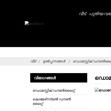
വീട്
പുതിയ വര
വീട്
ഉൽപ്പന്നങ്ങൾ
ഡൊമസ്റ്റിക് ഡൗൺലൈറ്
ഡൊമസ്
വിഭാഗങ്ങൾ
ഡൊമസ്റ്റിക് ഡൗൺലൈറ്റ്
കൊമേഴ്‌സ്യൽ ഡൗൺ
ലൈറ്റ്