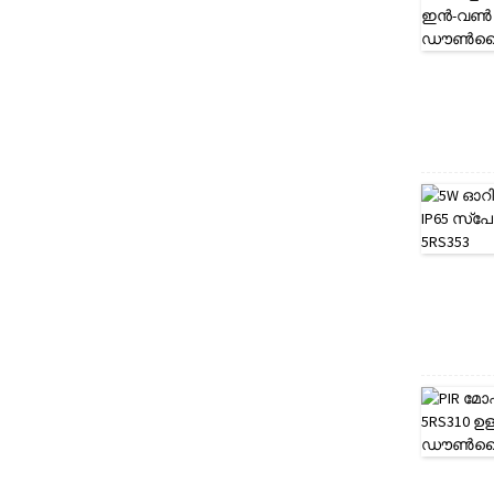
ഓൾ ഇൻ വ
ലൈറ്റുകൾ...
ൺ
കൊ
മേഴ്‌സ്യൽ
ഡൗൺ
ലൈറ്റുകൾ I
7W ക്രമീക
P54 ഫ്രണ്ട് 3
രിക്കാവുന്ന
C ശ്രേണി...
ലെഡ് ഡൗൺ
ലൈറ്റ് IP20 ഫ്ര
ണ്ട് 3CCT സ്വിച്ച
മിസ്റ്റി സൈഡ്-
ബിൾ
സ്വിച്ച് 3CCT LED
ഡൗൺലൈറ്റ്
വർണ്ണാഭമായ
മാഗ്നുള്ള ഹെറ 8W
ആന്റി-ഗ്ലെയർ എ
ൽഇഡി ഡൗൺ
ലൈറ്റ്...
ARIES 6W ലോ ഗ്ലെയ
ർ LED ഡൗൺലൈറ്റ് 3
CCT/IP65 ഫ്രണ്ട് 5RS1
12