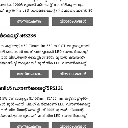
്റിംഗ് 2005 മുതൽ ക്ലയന്റ്-കേന്ദ്രീകൃതവും,
" മുൻനിര LED ഡൗൺലൈറ്റ് നിർമ്മാതാവാണ്. 30
െ വിപണിക്കായി ഇഷ്ടാനുസൃതമാക്കുന്നു.
അന്വേഷണം
വിശദാംശങ്ങൾ
യോജ്യമായ LED ഡൗൺലൈറ്റുകൾ ഞങ്ങൾ
്നു. ഉൽപ്പന്ന ശ്രേണി സി...
ലൈറ്റ് 5RS236
ട്ഔട്ട് φ68-70mm lm 550lm CCT മാറ്റാവുന്നത്
റ് വഴി ബെസൽ രണ്ട് പതിപ്പുകൾ LED ഡൗൺലൈറ്റ്
രൻ ലീഡിയന്റ് ലൈറ്റിംഗ് 2005 മുതൽ ക്ലയന്റ്-
ദ്യാധിഷ്ഠിതവുമായ" മുൻനിര LED ഡൗൺലൈറ്റ്
ലീഡിയന്റ് നിങ്ങളുടെ വിപണിക്കായി
അന്വേഷണം
വിശദാംശങ്ങൾ
ലിക്കേഷനുകൾക്ക് അനുയോജ്യമായ LED
ർമ്മിക്കുകയും ചെയ്യുന്നു. ഉൽപ്പന്നം...
്മബിൾ ഡൗൺലൈറ്റ് 5RS131
5W വലുപ്പം 81*53mm 81*66mm കട്ട്ഔട്ട് φ65-
ൾ ടൂൾ-ഫ്രീ പ്ലഗ് ലഭ്യമാണ് LED ഡൗൺലൈറ്റ്
രൻ ലീഡിയന്റ് ലൈറ്റിംഗ് 2005 മുതൽ ക്ലയന്റ്-
ദ്യാധിഷ്ഠിതവുമായ" മുൻനിര LED ഡൗൺലൈറ്റ്
ലീഡിയന്റ് നിങ്ങളുടെ വിപണിക്കായി
അന്വേഷണം
വിശദാംശങ്ങൾ
ലിക്കേഷനുകൾക്ക് അനുയോജ്യമായ LED