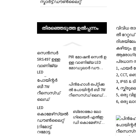
സ്മാർട്ട് ഡൗൺലൈറ്റ്
തിരഞ്ഞെടുത്ത ഉൽപ്പന്നം
വിവിധ രാ
തീ റേറ്റ
ദിശയിലേക
കഴിയും. 
ആരോഗ്യകര
PIR മോഷൻ സെൻ ഉ
പ്രധാന
ള്ള വാണിജ്യ LED
മോഡുലാർ ഡൗൺ
1, ഫയർ റേറ്റ
ലൈറ്റ്...
2, CCT, 
3, IP65 & ടി
പിൻഹോൾ ഒപ്റ്റിക്ക
4, സ്ക്രൂ
ൽ പോയിന്റർ ബീ 7W
5, ഒരു വ
റീസെസ്ഡ് ലെഡ്
ഡൗൺ...
6, ഒരു ലാ
ബ്രോങ്കോ ലോ
ഗ്ലെയർ എൽഇ
ഡി കൊമേഴ്‌സ്യ
ൽ ഡൗൺലൈറ്റ്
(റിമോട്ട് ഡി...