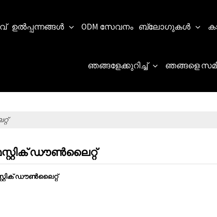
വ്
ഉൽപ്പന്നങ്ങൾ
ODM സേവനം
ബ്ലോഗുകൾ
കാ
ഞങ്ങളേക്കുറിച്ച്
ഞങ്ങളെ സമീ
റ്
റ്റിക് ഡൗൺലൈറ്റ്