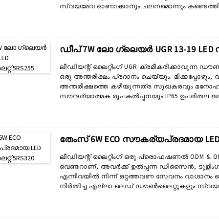
സ്വയമേവ ഓണാക്കാനും ചലനമൊന്നും കണ്ടെത്തിയ
വർദ്ധിച്ച സുരക്ഷയും ഹാൻഡ്‌സ്-ഫ്രീ സ്വിച്ച
ചെയ്യുന്നതിനുള്ള മികച്ച കാരണങ്ങളാണ്. ഇൻസ്റ്
മാറ്റിസ്ഥാപിക്കൽ ആപ്ലിക്കേഷനുകൾക്കും സെൻസറ
പതിവ് ചോദ്യങ്ങൾ: ചോദ്യം: എങ്ങനെ...
ഡീപ് 7W ലോ ഗ്ലെയർ UGR 13-19 LED
ലീഡിയന്റ് ലൈറ്റിംഗ് UGR ക്രമീകരിക്കാവുന്ന 
ഒരു അന്തരീക്ഷം പ്രദാനം ചെയ്യും. മിക്കപ്പോഴും, വി
അന്തരീക്ഷത്തെ കഴിയുന്നത്ര സുഖകരവും മനോഹരവ
സൗന്ദര്യാത്മക രൂപകൽപ്പനയും IP65 ഉപരിതല ജല-
ഊർജ്ജ ലാഭത്തിനായി: ഒരു LED മൊഡ്യൂൾ നിരവധി
3 വ്യത്യസ്ത വർണ്ണ താപനിലകളിൽ ക്രമീകരിക്കാവു
കുറയ്ക്കാനും ...
തേംസ് 6W ECO സൗകര്യപ്രദമായ LED
ലീഡിയന്റ് ലൈറ്റിംഗ് ഒരു പ്രൊഫഷണൽ ODM & O
വെണ്ടറാണ്, അവർക്ക് ഉൽപ്പന്ന ഡിസൈൻ, ടൂളിം
എന്നിവയിൽ നിന്ന് ഒറ്റത്തവണ സേവനം വാഗ്ദാനം 
നിർമ്മിച്ച എല്ലാ ലെഡ് ഡൗൺലൈറ്റുകളും സ്വ
ആവശ്യകതയെ അടിസ്ഥാനമാക്കി നിർമ്മിച്ചതുമാണ
ഞങ്ങളോടൊപ്പം പ്രവർത്തിക്കുന്ന 30-ലധികം 
ODM ഡിസൈനിനുള്ള ദ്രുത പരിഹാരവും വിവിധ കസ