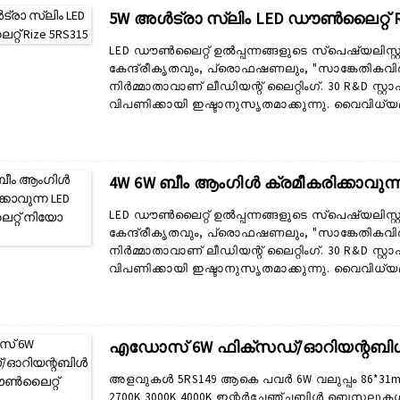
വ്യത്യസ്ത മങ്ങിയ ഡ്രൈവർ പരിഹാരങ്ങളും ഉപഭോക്
5W അൾട്രാ സ്ലിം LED ഡൗൺലൈറ്റ് Ri
LED ഡൗൺലൈറ്റ് ഉൽപ്പന്നങ്ങളുടെ സ്പെഷ്യലിസ്റ്
കേന്ദ്രീകൃതവും, പ്രൊഫഷണലും, "സാങ്കേതികവി
നിർമ്മാതാവാണ് ലീഡിയന്റ് ലൈറ്റിംഗ്. 30 R&D സ്റ്
വിപണിക്കായി ഇഷ്ടാനുസൃതമാക്കുന്നു. വൈവിധ
LED ഡൗൺലൈറ്റുകൾ ഞങ്ങൾ രൂപകൽപ്പന ചെയ്യുകയു
ശ്രേണിയിൽ ആഭ്യന്തര ഡൗൺലൈറ്റുകൾ, വാണിജ
എന്നിവ ഉൾപ്പെടുന്നു. ലീഡിയന്റ് വിൽക്കുന്ന എല്ല
കൂടാതെ അതിന്റേതായ നൂതനാശയവുമുണ്ട്...
4W 6W ബീം ആംഗിൾ ക്രമീകരിക്കാവുന
LED ഡൗൺലൈറ്റ് ഉൽപ്പന്നങ്ങളുടെ സ്പെഷ്യലിസ്റ്
കേന്ദ്രീകൃതവും, പ്രൊഫഷണലും, "സാങ്കേതികവി
നിർമ്മാതാവാണ് ലീഡിയന്റ് ലൈറ്റിംഗ്. 30 R&D സ്റ്
വിപണിക്കായി ഇഷ്ടാനുസൃതമാക്കുന്നു. വൈവിധ
LED ഡൗൺലൈറ്റുകൾ ഞങ്ങൾ രൂപകൽപ്പന ചെയ്യുകയു
ശ്രേണിയിൽ ആഭ്യന്തര ഡൗൺലൈറ്റുകൾ, വാണിജ
എന്നിവ ഉൾപ്പെടുന്നു. ലീഡിയന്റ് വിൽക്കുന്ന എല്ല
കൂടാതെ അതിന്റേതായ ഒരു സത്രവുമുണ്ട്...
എഡോസ് 6W ഫിക്സഡ്/ഓറിയന്റബിൾ
അളവുകൾ 5RS149 ആകെ പവർ 6W വലുപ്പം 86*31mm കട്
2700K 3000K 4000K ഇന്റർചേഞ്ചബിൾ ബെസലുകൾ 