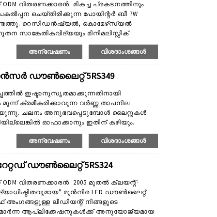
റ് ODM വിതരണക്കാരൻ. മികച്ച പ്രകടനത്തിനും
കൽപ്പന ചെയ്‌തിരിക്കുന്ന പോയിന്റർ ബീ 7W
കണ്ടെത്തൂ. റെസിഡൻഷ്യൽ, കൊമേഴ്‌സ്യൽ
സാങ്കേതികവിദ്യയും മിനിമലിസ്റ്റിക്
ംഗ് പരിഹാരം സൃഷ്ടിക്കുന്നു. പ്രധാന
അന്വേഷണം
വിശദാംശങ്ങൾ
്പില്ലിനൊപ്പം ഫോക്കസ്ഡ്, ഡയറക്ഷണൽ
ൾ അല്ലെങ്കിൽ നിർദ്ദിഷ്ട വസ്തുക്കൾ ഹൈലൈറ്റ്
സെൻസർ ഡൗൺലൈറ്റ് 5RS349
പത്തിൽ ഇഷ്ടാനുസൃതമാക്കുന്നതിനായി
്ന് ക്രമീകരിക്കാവുന്ന വർണ്ണ താപനില
്യുന്നു. ചലനം അനുഭവപ്പെടുമ്പോൾ ലൈറ്റുകൾ
ില്ലെങ്കിൽ ഓഫാക്കാനും ഇതിന് കഴിയും.
ിംഗിന്റെ സൗകര്യവും സെൻസറുകൾ ഇൻസ്റ്റാൾ
അന്വേഷണം
വിശദാംശങ്ങൾ
റാളേഷന്റെ എളുപ്പം പുതിയ നിർമ്മാണത്തിനും
ുകളെ ചെലവ് കുറഞ്ഞ പരിഹാരമാക്കി മാറ്റുന്നു.
േറ്റഡ് ഡൗൺലൈറ്റ് 5RS324
റ് ODM വിതരണക്കാരൻ. 2005 മുതൽ ക്ലയന്റ്-
ദ്യാധിഷ്ഠിതവുമായ" മുൻനിര LED ഡൗൺലൈറ്റ്
റാഫ് അംഗങ്ങളുള്ള ലീഡിയന്റ് നിങ്ങളുടെ
്യമാർന്ന ആപ്ലിക്കേഷനുകൾക്ക് അനുയോജ്യമായ