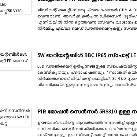
ലീഡിയന്റ് ലൈറ്റിംഗ് ഒരു പ്രൊഫഷണൽ ODM & O
വെണ്ടറാണ്, അവർക്ക് ഉൽപ്പന്ന ഡിസൈൻ, ടൂളിം
എന്നിവയിൽ നിന്ന് ഒറ്റത്തവണ സേവനം വാഗ്ദാനം 
നിർമ്മിച്ച എല്ലാ ലെഡ് ഡൗൺലൈറ്റുകളും സ്വ
ആവശ്യകതയെ അടിസ്ഥാനമാക്കി നിർമ്മിച്ചതുമാണ
ഞങ്ങളോടൊപ്പം പ്രവർത്തിക്കുന്ന 30-ലധികം 
ODM ഡിസൈനിനുള്ള ദ്രുത പരിഹാരവും വിവിധ കസ
വ്യത്യസ്ത മങ്ങിയ ഡ്രൈവർ പരിഹാരങ്ങളും ഉപഭോക്
5W ഓറിയന്റബിൾ BBC IP65 സ്പോട്ട് L
LED ഡൗൺലൈറ്റ് ഉൽപ്പന്നങ്ങളുടെ സ്പെഷ്യലിസ്റ്
കേന്ദ്രീകൃതവും, പ്രൊഫഷണലും, "സാങ്കേതികവി
നിർമ്മാതാവാണ് ലീഡിയന്റ് ലൈറ്റിംഗ്. 30 R&D സ്റ്
വിപണിക്കായി ഇഷ്ടാനുസൃതമാക്കുന്നു. വൈവിധ
LED ഡൗൺലൈറ്റുകൾ ഞങ്ങൾ രൂപകൽപ്പന ചെയ്യുകയു
ശ്രേണിയിൽ ആഭ്യന്തര ഡൗൺലൈറ്റുകൾ, വാണിജ
എന്നിവ ഉൾപ്പെടുന്നു. ലീഡിയന്റ് വിൽക്കുന്ന എല്ല
കൂടാതെ അതിന്റേതായ നൂതനാശയവുമുണ്ട്...
PIR മോഷൻ സെൻസർ 5RS310 ഉള്ള ന
ഉപയോക്താവിന്റെ ആവശ്യത്തിനനുസരിച്ച് എളുപ്
ഒന്നിലധികം സെൻസർ ക്രമീകരണ ഓപ്ഷനുകളും മൂന
ഓപ്ഷനുകളും ഈ സ്പോട്ട് ലൈറ്റ് വാഗ്ദാനം ചെയ