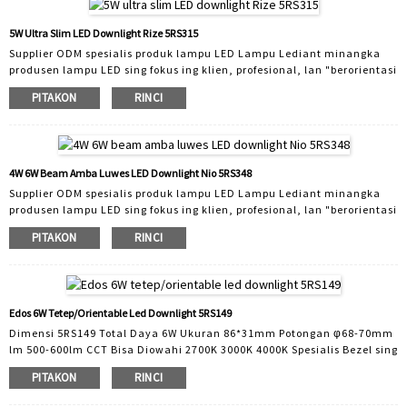
makarya karo kita, nawakake pelanggan solusi cepet kanggo desain
ODM, uga solusi driver sing bisa dimmable kanggo ketemu macem-
5W Ultra Slim LED Downlight Rize 5RS315
macem custo ...
Supplier ODM spesialis produk lampu LED Lampu Lediant minangka
produsen lampu LED sing fokus ing klien, profesional, lan "berorientasi
teknologi" wiwit 2005. Kanthi anggota staf R&D 30, Lediant ngatur
PITAKON
RINCI
kanggo pasar sampeyan. Kita ngrancang lan nggawe lampu mudhun
sing cocog kanggo macem-macem aplikasi. Rentang produk kalebu
lampu mudhun domestik, lampu mudhun komersial lan lampu
mudhun cerdas. Kabeh produk sing didol dening Lediant minangka
produk sing dibukak alat lan duwe inovasi dhewe ...
4W 6W Beam Amba Luwes LED Downlight Nio 5RS348
Supplier ODM spesialis produk lampu LED Lampu Lediant minangka
produsen lampu LED sing fokus ing klien, profesional, lan "berorientasi
teknologi" wiwit 2005. Kanthi anggota staf R&D 30, Lediant ngatur
PITAKON
RINCI
kanggo pasar sampeyan. Kita ngrancang lan nggawe lampu mudhun
sing cocog kanggo macem-macem aplikasi. Rentang produk kalebu
lampu mudhun domestik, lampu mudhun komersial lan lampu
mudhun cerdas. Kabeh produk sing didol dening Lediant minangka
produk sing dibukak alat lan duwe panginepan dhewe ...
Edos 6W Tetep/orientable Led Downlight 5RS149
Dimensi 5RS149 Total Daya 6W Ukuran 86*31mm Potongan φ68-70mm
lm 500-600lm CCT Bisa Diowahi 2700K 3000K 4000K Spesialis Bezel sing
Bisa Ditukar Pemasok ODM produk lampu LED Lampu Lediant
PITAKON
RINCI
minangka fokus klien, orientasi profesional, lan "oriented" LED 0 sing
fokus ing 5 LED. 30 anggota staf R&D, Lediant ngatur kanggo pasar