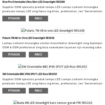
produk sing dibukak alat lan duwe inovasi dhewe ...
Rize Pro Orientable Ultra Slim LED Downlight 5RS380
Supplier ODM spesialis produk lampu LED Lampu Lediant minangka
produsen lampu LED sing fokus ing klien, profesional, lan "berorientasi
teknologi" wiwit 2005. Kanthi anggota staf R&D 30, Lediant ngatur
PITAKON
RINCI
kanggo pasar sampeyan. Kita ngrancang lan nggawe lampu mudhun
sing cocog kanggo macem-macem aplikasi. Rentang produk kalebu
lampu mudhun domestik, lampu mudhun komersial lan lampu
mudhun cerdas. Kabeh produk sing didol dening Lediant minangka
produk sing dibukak alat lan duwe inovasi dhewe ...
Polaris 7W All-In-One LED Downlight 5RS338
Lampu Lediant minangka vendor manufaktur downlight sing dipimpin
ODM & OEM profesional sing bisa nawakake layanan siji-mandeg saka
desain produk, perkakas, desain paket & nggawe video. Kabeh lampu
PITAKON
RINCI
mudhun sing dipimpin digawe ing Lampu Lediant dirancang dhewe
lan digawe adhedhasar kabutuhan pelanggan. Kita duwe layanan
ODM sing kuwat. Luwih saka 30 insinyur desain lan insinyur R&D sing
makarya karo kita, nawakake pelanggan solusi cepet kanggo desain
ODM, uga solusi driver sing bisa dimmable kanggo ketemu macem-
5W Orientable BBC IP65 SPOT LED Rize 5RS353
macem custo ...
Supplier ODM spesialis produk lampu LED Lampu Lediant minangka
produsen lampu LED sing fokus ing klien, profesional, lan "berorientasi
teknologi" wiwit 2005. Kanthi anggota staf R&D 30, Lediant ngatur
PITAKON
RINCI
kanggo pasar sampeyan. Kita ngrancang lan nggawe lampu mudhun
sing cocog kanggo macem-macem aplikasi. Rentang produk kalebu
lampu mudhun domestik, lampu mudhun komersial lan lampu
mudhun cerdas. Kabeh produk sing didol dening Lediant minangka