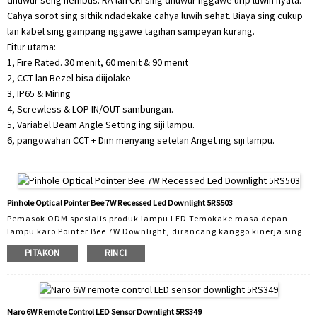
dhuwur seng nembus. RA lan CRI sing dhuwur nggawe urip luwih nyata.
Cahya sorot sing sithik ndadekake cahya luwih sehat. Biaya sing cukup
lan kabel sing gampang nggawe tagihan sampeyan kurang.
Fitur utama:
1, Fire Rated. 30 menit, 60 menit & 90 menit
2, CCT lan Bezel bisa diijolake
3, IP65 & Miring
4, Screwless & LOP IN/OUT sambungan.
5, Variabel Beam Angle Setting ing siji lampu.
6, pangowahan CCT + Dim menyang setelan Anget ing siji lampu.
Pinhole Optical Pointer Bee 7W Recessed Led Downlight 5RS503
Pemasok ODM spesialis produk lampu LED Temokake masa depan
lampu karo Pointer Bee 7W Downlight, dirancang kanggo kinerja sing
unggul lan estetika sing apik. Sampurna kanggo papan omah lan
PITAKON
RINCI
komersial, downlight iki nggabungake teknologi canggih karo desain
minimalis kanggo nggawe solusi pencahayaan sing cocog. Fitur
Utama: Akurasi Pinpoint: Ngirim fokus, cahya arah kanthi tumpahan
minimal, dadi sampurna kanggo nyorot rincian arsitektur utawa
obyek tartamtu ...
Naro 6W Remote Control LED Sensor Downlight 5RS349