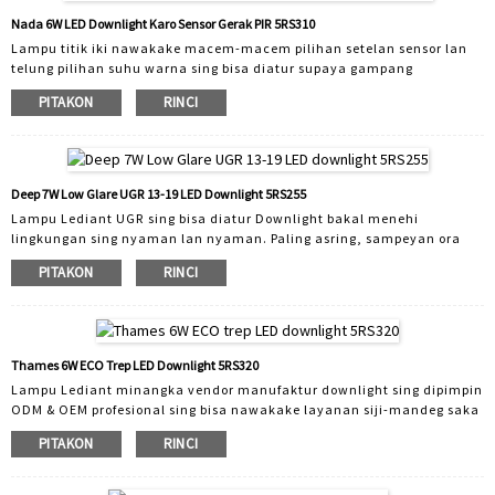
produk sing dibukak alat lan duwe inovasi dhewe ...
Nada 6W LED Downlight Karo Sensor Gerak PIR 5RS310
Lampu titik iki nawakake macem-macem pilihan setelan sensor lan
telung pilihan suhu warna sing bisa diatur supaya gampang
disesuaikan kanggo kabutuhan pangguna. Bisa kanthi otomatis
PITAKON
RINCI
ngaktifake lampu nalika ngrasakake gerakan lan OFF sawise ora ana
gerakan sing dideteksi. Tambah safety lan penak ngoper hands-free
minangka alasan sing apik kanggo nginstal sensor. Gampang instalasi
ndadekake sensor solusi biaya-efektif kanggo construction anyar lan
aplikasi panggantos. FAQ: P: Kepiye carane ...
Deep 7W Low Glare UGR 13-19 LED Downlight 5RS255
Lampu Lediant UGR sing bisa diatur Downlight bakal menehi
lingkungan sing nyaman lan nyaman. Paling asring, sampeyan ora
bakal sok dong mirsani lampu kasebut urip, nggawe atmosfer dadi
PITAKON
RINCI
nyaman lan nyenengake. Kajaba UGR sing apik, duwe desain estetis,
tahan banyu permukaan IP65 lan dirating geni. Kanggo luwih hemat
energi: siji modul LED nuduhake akeh bezel sing bisa diganti. Luwes
ing antarane 3 suhu warna sing beda: 2700K, 3000K, 4000K bisa nyuda
biaya transportasi lan ...
Thames 6W ECO Trep LED Downlight 5RS320
Lampu Lediant minangka vendor manufaktur downlight sing dipimpin
ODM & OEM profesional sing bisa nawakake layanan siji-mandeg saka
desain produk, perkakas, desain paket & nggawe video. Kabeh lampu
PITAKON
RINCI
mudhun sing dipimpin digawe ing Lampu Lediant dirancang dhewe
lan digawe adhedhasar kabutuhan pelanggan. Kita duwe layanan
ODM sing kuwat. Luwih saka 30 insinyur desain lan insinyur R&D sing