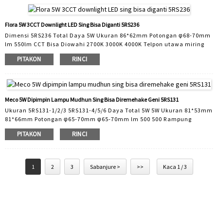
sampeyan. Kita ngrancang lan nggawe lampu mudhun sing cocog
kanggo macem-macem aplikasi. Range produk c...
Flora 5W 3CCT Downlight LED Sing Bisa Diganti 5RS236
Dimensi 5RS236 Total Daya 5W Ukuran 86*62mm Potongan φ68-70mm
lm 550lm CCT Bisa Diowahi 2700K 3000K 4000K Telpon utawa miring
liwat bezel Rong Versi Produsen Spesialis ODM pemasok produk
PITAKON
RINCI
downlight LED. 2005. Kanthi 30 anggota staf R&D, Lediant ngatur
kanggo pasar sampeyan. Kita ngrancang lan nggawe lampu mudhun
sing cocog kanggo macem-macem aplikasi. Prod...
Meco 5W Dipimpin Lampu Mudhun Sing Bisa Diremehake Geni 5RS131
Ukuran 5RS131-1/2/3 5RS131-4/5/6 Daya Total 5W 5W Ukuran 81*53mm
81*66mm Potongan φ65-70mm φ65-70mm lm 500 500 Rampung
Opsional Bebas Alat Plug sing Kasedhiya Spesialis ODM produk lampu
PITAKON
RINCI
fokus LED profesional, spesialis ODM sing fokus ing lampu LED
profesional. "Teknologi-oriented" anjog Produsèn downlight LED wiwit
2005. Kanthi 30 R & D anggota Staff, Lediant customizes kanggo pasar.
Kita ngrancang lan nggawe lampu mudhun sing cocog kanggo
1
2
3
Sabanjure >
>>
Kaca 1 / 3
macem-macem aplikasi ...