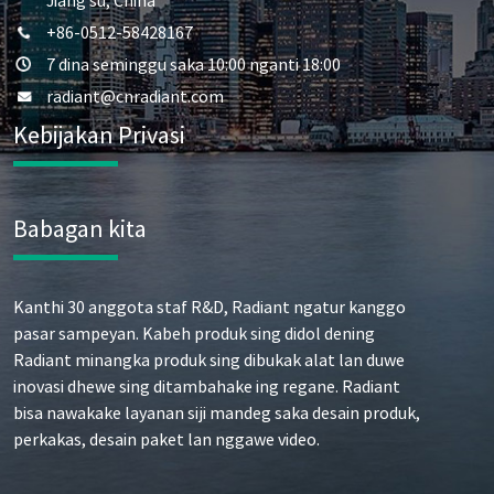
+86-0512-58428167
7 dina seminggu saka 10:00 nganti 18:00
radiant@cnradiant.com
Kebijakan Privasi
Babagan kita
Kanthi 30 anggota staf R&D, Radiant ngatur kanggo
pasar sampeyan. Kabeh produk sing didol dening
Radiant minangka produk sing dibukak alat lan duwe
inovasi dhewe sing ditambahake ing regane. Radiant
bisa nawakake layanan siji mandeg saka desain produk,
perkakas, desain paket lan nggawe video.