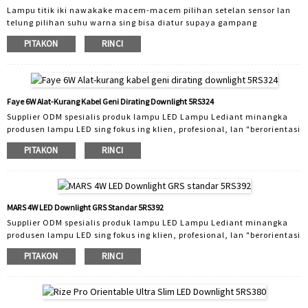
Lampu titik iki nawakake macem-macem pilihan setelan sensor lan
telung pilihan suhu warna sing bisa diatur supaya gampang
disesuaikan kanggo kabutuhan pangguna. Bisa kanthi otomatis
PITAKON
RINCI
ngaktifake lampu nalika ngrasakake gerakan lan OFF sawise ora ana
gerakan sing dideteksi. Tambah safety lan penak ngoper hands-free
minangka alasan sing apik kanggo nginstal sensor. Gampang instalasi
ndadekake sensor solusi biaya-efektif kanggo construction anyar lan
aplikasi panggantos. Lampu Led...
Faye 6W Alat-Kurang Kabel Geni Dirating Downlight 5RS324
Supplier ODM spesialis produk lampu LED Lampu Lediant minangka
produsen lampu LED sing fokus ing klien, profesional, lan "berorientasi
teknologi" wiwit 2005. Kanthi anggota staf R&D 30, Lediant ngatur
PITAKON
RINCI
kanggo pasar sampeyan. Kita ngrancang lan nggawe lampu mudhun
sing cocog kanggo macem-macem aplikasi. Rentang produk kalebu
lampu mudhun domestik, lampu mudhun komersial lan lampu
mudhun cerdas. Kabeh produk sing didol dening Lediant minangka
produk sing dibukak alat lan duwe inovasi dhewe ...
MARS 4W LED Downlight GRS Standar 5RS392
Supplier ODM spesialis produk lampu LED Lampu Lediant minangka
produsen lampu LED sing fokus ing klien, profesional, lan "berorientasi
teknologi" wiwit 2005. Kanthi anggota staf R&D 30, Lediant ngatur
PITAKON
RINCI
kanggo pasar sampeyan. Kita ngrancang lan nggawe lampu mudhun
sing cocog kanggo macem-macem aplikasi. Rentang produk kalebu
lampu mudhun domestik, lampu mudhun komersial lan lampu
mudhun cerdas. Kabeh produk sing didol dening Lediant minangka