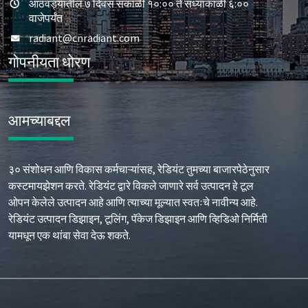
आठवड्यातील ७ दिवस सकाळी १०:०० ते संध्याकाळी ६:००
वाजेपर्यंत
radiant@cnradiant.com
गोपनीयता धोरण
आमच्याबद्दल
३० संशोधन आणि विकास कर्मचाऱ्यांसह, रेडियंट तुमच्या बाजारपेठेनुसार
कस्टमायझेशन करते. रेडियंट द्वारे विकले जाणारे सर्व उत्पादन हे टूल
ओपन केलेले उत्पादन आहे आणि त्याच्या मूल्यात स्वतःचे नावीन्य आहे.
रेडियंट उत्पादन डिझाइन, टूलिंग, पॅकेज डिझाइन आणि व्हिडिओ निर्मिती
यामधून एक थांबा सेवा देऊ शकते.