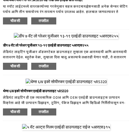
या स्पॉट लाईटमध्ये वापरकर्त्याच्या गरजेनुसार सहज कस्टमायझेशनसाठी अनेक सेन्सर सेटिंग
पर्याय आणि तीन समायोज्य रंग तापमान पर्याय उपलब्ध आहेत. हालचाल जाणवल्यावर ते
आपोआप दिवे चालू करू शकते आणि कोणतीही हालचाल आढळली नाही तर बंद करू शकते.
चौकशी
तपशील
वाढीव सुरक्षितता आणि हँड्स-फ्री स्विचिंगची सोय ही सेन्सर बसवण्याची उत्तम कारणे आहेत.
इंस्टॉलेशनची सोय सेन्सर्सना नवीन बांधकाम आणि बदली अनुप्रयोगांसाठी एक किफायतशीर
उपाय बनवते. वारंवार विचारले जाणारे प्रश्न: प्रश्न: कसे...
डीप ७ वॅट लो ग्लेअर यूजीआर १३-१९ एलईडी डाउनलाइट ५आरएस२५५
लेडियंट लाइटिंग यूजीआर अ‍ॅडजस्टेबल डाउनलाइट तुम्हाला एक आरामदायी आणि आरामदायी
वातावरण देईल. बहुतेक वेळा, तुम्हाला दिवा चालू असल्याचे लक्षातही येणार नाही, ते वातावरण
शक्य तितके आरामदायक आणि आल्हाददायक बनवते. उत्तम यूजीआर असल्याने, त्यात
चौकशी
तपशील
सौंदर्यात्मक डिझाइन, आयपी६५ पृष्ठभाग वॉटर-प्रूफ आणि फायर रेटेड दोन्ही आहेत. अधिक
ऊर्जा बचतीसाठी: एक एलईडी मॉड्यूल असंख्य अदलाबदल करण्यायोग्य बेझल सामायिक
करतो. ३ वेगवेगळ्या रंग तापमानांमध्ये अ‍ॅडजस्टेबल: २७०० के, ३००० के, ४००० के वाहतूक
खर्च कमी करू शकते आणि ...
थेम्स ६W इको सोयीस्कर एलईडी डाउनलाइट ५RS320
लेडियंट लाइटिंग ही एक व्यावसायिक ODM आणि OEM एलईडी डाउनलाइट्स उत्पादन
विक्रेता आहे जी उत्पादन डिझाइन, टूलिंग, पॅकेज डिझाइन आणि व्हिडिओ निर्मितीपासून वन-
स्टॉप सेवा देऊ शकते. लेडियंट लाइटिंगमध्ये बनवलेले सर्व एलईडी डाउनलाइट्स ग्राहकांच्या
चौकशी
तपशील
गरजेनुसार स्वतः डिझाइन केलेले आणि बनवलेले आहेत. आमच्याकडे मजबूत ODM सेवा
आहेत. आमच्यासोबत काम करणारे 30 हून अधिक डिझाइन अभियंते आणि R&D अभियंते,
ग्राहकांना ODM डिझाइनसाठी जलद उपाय तसेच विविध प्रकारच्या ग्राहकांच्या गरजा पूर्ण
करण्यासाठी विविध डिम करण्यायोग्य ड्रायव्हर सोल्यूशन्स देतात...