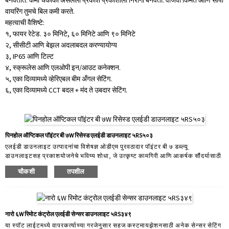
बनवतात. कमी चकाकी असलेला प्रकाश प्रकाशाला निरोगी बनवतो. वाजवी किंमत आणि सोपी
वायरिंग तुमचे बिल कमी करते.
महत्वाची वैशिष्टे:
१, फायर रेटेड. ३० मिनिटे, ६० मिनिटे आणि ९० मिनिटे
२, सीसीटी आणि बेझल अदलाबदल करण्यायोग्य
३, IP65 आणि टिल्ट
४, स्क्रूलेस आणि एलओपी इन/आउट कनेक्शन.
५, एका दिव्यामध्ये व्हेरिएबल बीम अँगल सेटिंग.
६, एका दिव्यामध्ये CCT बदल + मंद ते उबदार सेटिंग.
पिनहोल ऑप्टिकल पॉइंटर बी ७W रिसेस्ड एलईडी डाउनलाइट ५RS५०३
एलईडी डाउनलाइट उत्पादनांचा विशेषज्ञ ओडीएम पुरवठादार पॉइंटर बी ७ डब्ल्यू
डाउनलाइटसह प्रकाशयोजनेचे भविष्य शोधा, जे उत्कृष्ट कामगिरी आणि आकर्षक सौंदर्यासाठी
डिझाइन केलेले आहे. निवासी आणि व्यावसायिक जागांसाठी परिपूर्ण, हे डाउनलाइट आदर्श
चौकशी
तपशील
प्रकाशयोजना समाधान तयार करण्यासाठी प्रगत तंत्रज्ञानासह किमान डिझाइनचे संयोजन
करते. प्रमुख वैशिष्ट्ये: अचूकता: कमीत कमी गळतीसह केंद्रित, दिशात्मक प्रकाश प्रदान
करते, ज्यामुळे ते वास्तुशिल्पीय तपशील किंवा विशिष्ट वस्तू हायलाइट करण्यासाठी परिपूर्ण
बनते...
नारो ६W रिमोट कंट्रोल एलईडी सेन्सर डाउनलाइट ५RS३४९
या स्पॉट लाईटमध्ये वापरकर्त्याच्या गरजेनुसार सहज कस्टमायझेशनसाठी अनेक सेन्सर सेटिंग