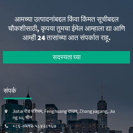
आमच्या उत्पादनांबद्दल किंवा किंमत सूचीबद्दल
चौकशीसाठी, कृपया तुमचा ईमेल आम्हाला द्या आणि
आम्ही 24 तासांच्या आत संपर्कात राहू.
सदस्यता घ्या
संपर्क
Jiatai रोड पश्चिम, Fenghuang टाउन, Zhangjiagang, Jia
ng su, चीन
+८६-०५१२-५८४२८१६७