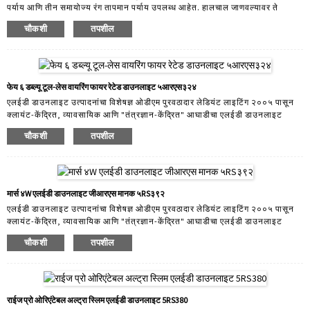
पर्याय आणि तीन समायोज्य रंग तापमान पर्याय उपलब्ध आहेत. हालचाल जाणवल्यावर ते
आपोआप दिवे चालू करू शकते आणि कोणतीही हालचाल न आढळल्यानंतर बंद करू शकते.
चौकशी
तपशील
वाढीव सुरक्षितता आणि हँड्स-फ्री स्विचिंगची सोय ही सेन्सर बसवण्याची उत्तम कारणे आहेत.
इन्स्टॉलेशनची सोय सेन्सर्सना नवीन बांधकाम आणि बदली अनुप्रयोगांसाठी किफायतशीर
उपाय बनवते. लेडियंट लाइटिंग...
फेय ६ डब्ल्यू टूल-लेस वायरिंग फायर रेटेड डाउनलाइट ५आरएस३२४
एलईडी डाउनलाइट उत्पादनांचा विशेषज्ञ ओडीएम पुरवठादार लेडियंट लाइटिंग २००५ पासून
क्लायंट-केंद्रित, व्यावसायिक आणि "तंत्रज्ञान-केंद्रित" आघाडीचा एलईडी डाउनलाइट
उत्पादक आहे. ३० आर अँड डी कर्मचारी सदस्यांसह, लेडियंट तुमच्या बाजारपेठेसाठी
चौकशी
तपशील
कस्टमायझेशन करतो. आम्ही विविध प्रकारच्या अनुप्रयोगांसाठी योग्य एलईडी डाउनलाइट्स
डिझाइन आणि तयार करतो. उत्पादन श्रेणीमध्ये घरगुती डाउनलाइट्स, व्यावसायिक
डाउनलाइट्स आणि स्मार्ट डाउनलाइट्स समाविष्ट आहेत. लेडियंटने विकले जाणारे सर्व
उत्पादन हे टूल ओपन केलेले उत्पादन आहे आणि त्याचे स्वतःचे नावीन्य आहे...
मार्स ४W एलईडी डाउनलाइट जीआरएस मानक ५RS३९२
एलईडी डाउनलाइट उत्पादनांचा विशेषज्ञ ओडीएम पुरवठादार लेडियंट लाइटिंग २००५ पासून
क्लायंट-केंद्रित, व्यावसायिक आणि "तंत्रज्ञान-केंद्रित" आघाडीचा एलईडी डाउनलाइट
उत्पादक आहे. ३० आर अँड डी कर्मचारी सदस्यांसह, लेडियंट तुमच्या बाजारपेठेसाठी
चौकशी
तपशील
कस्टमायझेशन करतो. आम्ही विविध प्रकारच्या अनुप्रयोगांसाठी योग्य एलईडी डाउनलाइट्स
डिझाइन आणि तयार करतो. उत्पादन श्रेणीमध्ये घरगुती डाउनलाइट्स, व्यावसायिक
डाउनलाइट्स आणि स्मार्ट डाउनलाइट्स समाविष्ट आहेत. लेडियंटने विकले जाणारे सर्व
उत्पादन हे टूल ओपन केलेले उत्पादन आहे आणि त्याचे स्वतःचे नावीन्य आहे...
राईज प्रो ओरिएंटेबल अल्ट्रा स्लिम एलईडी डाउनलाइट 5RS380