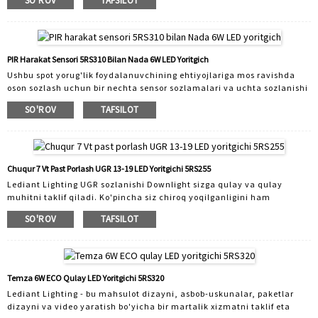
SO'ROV
TAFSILOT
ishlab chiqaruvchisi hisoblanadi. 30 ta ilmiy-tadqiqot xodimlari bilan
Lediant sizning bozoringizga moslashadi. Biz turli xil ilovalar uchun
mos keladigan yorug'lik chiroqlarini loyihalashtiramiz va ishlab
chiqaramiz. Mahsulot assortimenti mahalliy yoritgichlar, tijorat
yoritgichlari va aqlli yoritgichlarni o'z ichiga oladi. Lediant
PIR Harakat Sensori 5RS310 Bilan Nada 6W LED Yoritgich
tomonidan sotiladigan barcha mahsulotlar asbob-uskunalar bilan
Ushbu spot yorug'lik foydalanuvchining ehtiyojlariga mos ravishda
ochilgan mahsulot bo'lib, o'ziga xos innovatsiyalarga ega ...
oson sozlash uchun bir nechta sensor sozlamalari va uchta sozlanishi
rang harorati variantlarini taklif etadi. U harakatni sezganida
SO'ROV
TAFSILOT
avtomatik ravishda chiroqlarni yoqishi va hech qanday harakat
aniqlanmaganidan keyin O'CHIRISH mumkin. Ko'tarilgan xavfsizlik va
qo'llarsiz almashtirish qulayligi sensorlarni o'rnatish uchun ajoyib
sababdir. O'rnatishning qulayligi sensorlarni yangi qurilish va
almashtirish ilovalari uchun tejamkor yechimga aylantiradi. Tez-tez
Chuqur 7 Vt Past Porlash UGR 13-19 LED Yoritgichi 5RS255
so'raladigan savollar: Savol: Qanday qilib...
Lediant Lighting UGR sozlanishi Downlight sizga qulay va qulay
muhitni taklif qiladi. Ko'pincha siz chiroq yoqilganligini ham
sezmaysiz, u atmosferani imkon qadar qulay va yoqimli qiladi. Ajoyib
SO'ROV
TAFSILOT
UGRdan tashqari, u estetik dizaynga ega, IP65 sirt suviga chidamli va
yong'inga chidamli. Energiyani ko'proq tejash uchun: bitta LED
moduli ko'plab almashtiriladigan ramkalarga ega. 3 xil rang harorati
orasida sozlanishi: 2700K, 3000K, 4000K transport xarajatlarini
kamaytirishi va ...
Temza 6W ECO Qulay LED Yoritgichi 5RS320
Lediant Lighting - bu mahsulot dizayni, asbob-uskunalar, paketlar
dizayni va video yaratish bo'yicha bir martalik xizmatni taklif eta