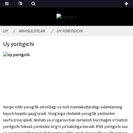
UY
MAHSULOTLAR
UY YORITGICHI
Uy yoritgichi
Yorqin ichki yorug'lik atrofdagi va turli mamlakatlardagi odamlarning
hayoti haqida qayg'uradi. Yong'inga chidamli yorug'lik yashashni
xavfsizroq qiladi. Nishab va o'zgaruvchan nurlanish burchagini o'rnatish
yoritgichi fokusli yoritishni to'g'ri yo'nalishga beradi. IP65 yoritgichi suv