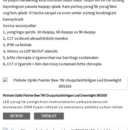
va yuqori namlikning kirib borishini oldini oladi. Yuqori RA va CRI sizning
hayotingizni yanada haqiqiy qiladi. Kam porloq yorug'lik yorug'likni
sog'lom qiladi. O'rtacha xarajat va oson simlar sizning hisobingizni
kamaytiradi.
Asosiy xususiyatlar:
1, yong'inga qarshi. 30 daqiqa, 60 daqiqa va 90 daqiqa
2, CCT va Bezel almashtirilishi mumkin
3, IP65 va Nishab
4, Vintsiz va LOP IN/OUT ulanishi.
5, bitta chiroqda o'zgaruvchan nur burchagi sozlamalari.
6, CCT o'zgarishi + Dim dan Issiq sozlamani bitta chiroqda.
Pinhole Optik Pointer Bee 7W Chuqurlashtirilgan Led Downlight 5RS503
LED yorug'lik yoritgichlari mahsulotlarini yetkazib beruvchi
mutaxassis ODM Yuqori ishlash va zamonaviy estetika uchun ishlab
chiqilgan Pointer Bee 7W Downlight bilan yorug'likning kelajagini
SO'ROV
TAFSILOT
kashf eting. Turar-joy va tijorat joylari uchun juda mos bo'lgan bu
yorug'lik yoritgichi ideal yoritish echimini yaratish uchun ilg'or
texnologiyani minimalistik dizayn bilan birlashtiradi. Asosiy