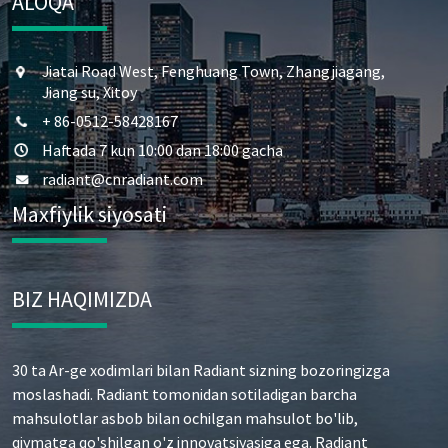
ALOQA
Jiatai Road West, Fenghuang Town, Zhangjiagang,
Jiang su, Xitoy
+ 86-0512-58428167
Haftada 7 kun 10:00 dan 18:00 gacha
radiant@cnradiant.com
Maxfiylik siyosati
BIZ HAQIMIZDA
30 ta Ar-ge xodimlari bilan Radiant sizning bozoringizga
moslashadi. Radiant tomonidan sotiladigan barcha
mahsulotlar asbob bilan ochilgan mahsulot bo'lib,
qiymatga qo'shilgan o'z innovatsiyasiga ega. Radiant