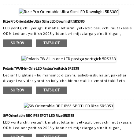
Lediant sizning bozoringizga moslashadi. Biz turli xil ilovalar uchun
mos keladigan yorug'lik chiroqlarini loyihalashtiramiz va ishlab
chiqaramiz. Mahsulot assortimenti mahalliy yoritgichlar, tijorat
yoritgichlari va aqlli yoritgichlarni o'z ichiga oladi. Lediant
Rize Pro Orientable Ultra Slim LED Downlight 5RS380
tomonidan sotiladigan barcha mahsulotlar asbob-uskunalar bilan
LED yoritgichli yorug'lik mahsulotlarini yetkazib beruvchi mutaxassis
ochilgan mahsulot bo'lib, o'ziga xos innovatsiyalarga ega ...
ODM Lediant yoritish 2005 yildan beri mijozlarga yo'naltirilgan,
professional va "texnologiyaga yo'naltirilgan" etakchi LED yoritgichlar
SO'ROV
TAFSILOT
ishlab chiqaruvchisi hisoblanadi. 30 ta ilmiy-tadqiqot xodimlari bilan
Lediant sizning bozoringizga moslashadi. Biz turli xil ilovalar uchun
mos keladigan yorug'lik chiroqlarini loyihalashtiramiz va ishlab
chiqaramiz. Mahsulot assortimenti mahalliy yoritgichlar, tijorat
yoritgichlari va aqlli yoritgichlarni o'z ichiga oladi. Lediant
Polaris 7W All-In-One LED Pastga Yoritgich 5RS338
tomonidan sotiladigan barcha mahsulotlar asbob-uskunalar bilan
Lediant Lighting - bu mahsulot dizayni, asbob-uskunalar, paketlar
ochilgan mahsulot bo'lib, o'ziga xos innovatsiyalarga ega ...
dizayni va video yaratish bo'yicha bir martalik xizmatni taklif eta
oladigan professional ODM & OEM LED yoritgichlar ishlab
SO'ROV
TAFSILOT
chiqaruvchisi. Lediant Lighting-da ishlab chiqarilgan barcha led
yoritgichlar o'z-o'zidan ishlab chiqilgan va mijozlar talabi asosida
ishlab chiqarilgan. Bizda kuchli ODM xizmatlari mavjud. Biz bilan
ishlaydigan 30 dan ortiq dizayn muhandislari va ilmiy-tadqiqot
muhandislari mijozlarga ODM dizayni uchun tezkor echimlarni taklif
5W Orientable BBC IP65 SPOT LED Rize 5RS353
qilishadi, shuningdek, turli xil buyurtmalarni qondirish uchun turli xil
LED yoritgichli yorug'lik mahsulotlarini yetkazib beruvchi mutaxassis
dimlangan drayverlar echimlarini taklif qilishadi ...
ODM Lediant yoritish 2005 yildan beri mijozlarga yo'naltirilgan,
professional va "texnologiyaga yo'naltirilgan" etakchi LED yoritgichlar