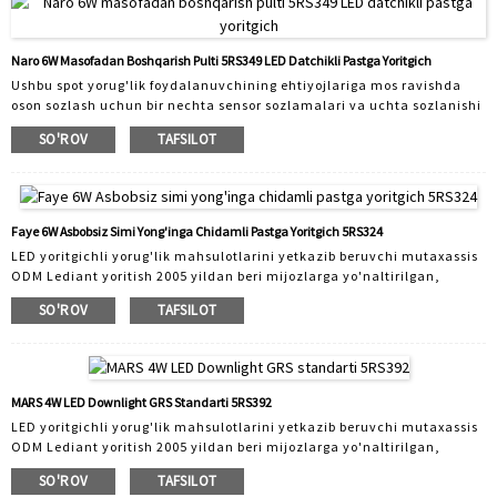
xususiyatlar: Aniq aniqlik: Fokuslangan, yo'naltirilgan yorug'likni
minimal to'kilmasin bilan ta'minlaydi, bu uni me'moriy tafsilotlarni
yoki muayyan ob'ektni ta'kidlash uchun mukammal qiladi ...
Naro 6W Masofadan Boshqarish Pulti 5RS349 LED Datchikli Pastga Yoritgich
Ushbu spot yorug'lik foydalanuvchining ehtiyojlariga mos ravishda
oson sozlash uchun bir nechta sensor sozlamalari va uchta sozlanishi
rang harorati variantlarini taklif etadi. U harakatni sezganida
SO'ROV
TAFSILOT
avtomatik ravishda chiroqlarni yoqishi va hech qanday harakat
aniqlanmaganidan keyin O'CHIRISH mumkin. Ko'tarilgan xavfsizlik va
qo'llarsiz almashtirish qulayligi sensorlarni o'rnatish uchun ajoyib
sababdir. O'rnatishning qulayligi sensorlarni yangi qurilish va
almashtirish ilovalari uchun tejamkor yechimga aylantiradi. Chiroqli
Faye 6W Asbobsiz Simi Yong'inga Chidamli Pastga Yoritgich 5RS324
yoritish...
LED yoritgichli yorug'lik mahsulotlarini yetkazib beruvchi mutaxassis
ODM Lediant yoritish 2005 yildan beri mijozlarga yo'naltirilgan,
professional va "texnologiyaga yo'naltirilgan" etakchi LED yoritgichlar
SO'ROV
TAFSILOT
ishlab chiqaruvchisi hisoblanadi. 30 ta ilmiy-tadqiqot xodimlari bilan
Lediant sizning bozoringizga moslashadi. Biz turli xil ilovalar uchun
mos keladigan yorug'lik chiroqlarini loyihalashtiramiz va ishlab
chiqaramiz. Mahsulot assortimenti mahalliy yoritgichlar, tijorat
yoritgichlari va aqlli yoritgichlarni o'z ichiga oladi. Lediant
MARS 4W LED Downlight GRS Standarti 5RS392
tomonidan sotiladigan barcha mahsulotlar asbob-uskunalar bilan
LED yoritgichli yorug'lik mahsulotlarini yetkazib beruvchi mutaxassis
ochilgan mahsulot bo'lib, o'ziga xos innovatsiyalarga ega ...
ODM Lediant yoritish 2005 yildan beri mijozlarga yo'naltirilgan,
professional va "texnologiyaga yo'naltirilgan" etakchi LED yoritgichlar
SO'ROV
TAFSILOT
ishlab chiqaruvchisi hisoblanadi. 30 ta ilmiy-tadqiqot xodimlari bilan