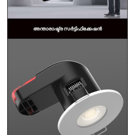
അന്താരാഷ്ട്ര സർട്ടിഫിക്കേഷൻ