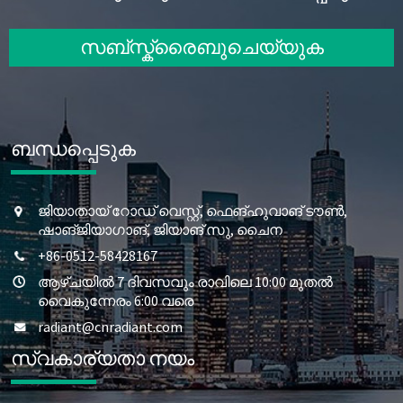
സബ്സ്ക്രൈബുചെയ്യുക
ബന്ധപ്പെടുക
ജിയാതായ് റോഡ് വെസ്റ്റ്, ഫെങ്‌ഹുവാങ് ടൗൺ,
ഷാങ്ജിയാഗാങ്, ജിയാങ് സു, ചൈന
+86-0512-58428167
ആഴ്ചയിൽ 7 ദിവസവും രാവിലെ 10:00 മുതൽ
വൈകുന്നേരം 6:00 വരെ
radiant@cnradiant.com
സ്വകാര്യതാ നയം