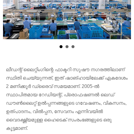
ലീഡന്റ് ലൈറ്റിംഗിന്റെ ഫാക്ടറി സുഷൗ നഗരത്തിലാണ്
സ്ഥിതി ചെയ്യുന്നത്, ഇത് ഷാങ്ഹായിലേക്ക് ഏകദേശം
2 മണിക്കൂർ ഡ്രൈവ് സമയമാണ്. 2005-ൽ
സ്ഥാപിതമായ റേഡിയന്റ്, പ്രൊഫഷണൽ ലെഡ്
ഡൗൺലൈറ്റ് ഉൽപ്പന്നങ്ങളുടെ ഗവേഷണം, വികസനം,
ഉത്പാദനം, വിൽപ്പന, സേവനം എന്നിവയിൽ
വൈദഗ്ദ്ധ്യമുള്ള ഹൈടെക് സംരംഭങ്ങളുടെ ഒരു
കൂട്ടമാണ്.