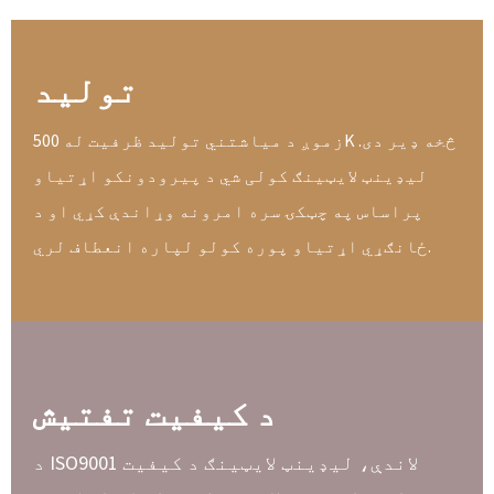
تولید
زموږ د میاشتني تولید ظرفیت له 500K څخه ډیر دی.
لیډینټ لایټینګ کولی شي د پیرودونکو اړتیاو
پراساس په چټکۍ سره امرونه وړاندې کړي او د
ځانګړي اړتیاو پوره کولو لپاره انعطاف لري.
د کیفیت تفتیش
د ISO9001 لاندې، لیډینټ لایټینګ د کیفیت