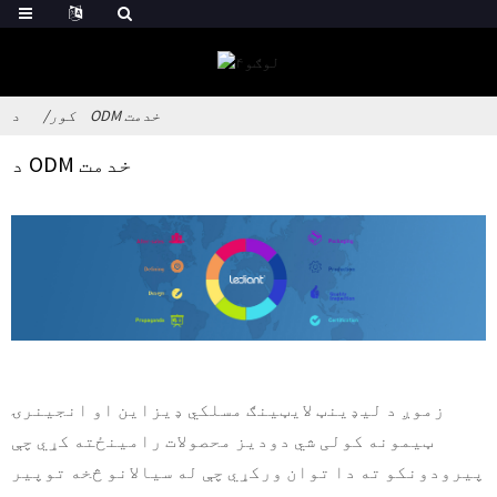
د ODM خدمت
کور
د ODM خدمت
زموږ د لیډینټ لایټینګ مسلکي ډیزاین او انجینرۍ
ټیمونه کولی شي دودیز محصولات رامینځته کړي چې
پیرودونکو ته دا توان ورکړي چې له سیالانو څخه توپیر