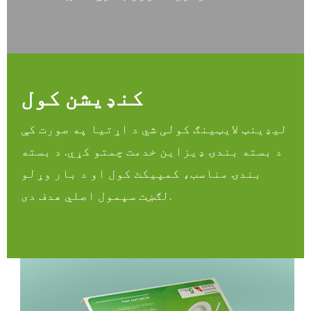
کنډیشن کول
لیډینټ لایټینګ کولی شي د اړتیا په صورت کې
د بسته بندۍ ډیزاین خدمت چمتو کړي. د بسته
بندۍ مناسب، کمپیکٹ کول او د بار وړلو
لګښت سپمول اصلي هدف دی.