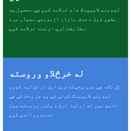
لیډینټ لایټینګ ډاډ ترلاسه کوي چې محصول په
بشپړ ډول د هدف بازار ازموینې معیار سره
مطابقت لري او سند ترلاسه کوي.
له خرڅلاو وروسته
څرنګه چې موږ پخپله ډیزاین او تولید کوو،
لیډینټ لایټینګ کولی شي په هر وخت کې چې
تاسو موږ ته اړتیا لرئ د پلور وروسته ټول
خدمت وړاندې کړي.