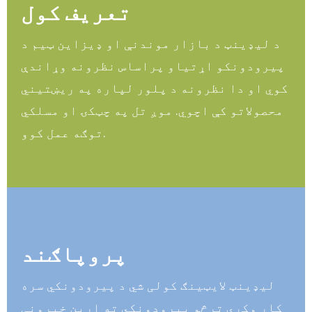
تعریف کول
د لیډینټ د بازار موندنې او ډیزاین ټیم د
پیرودونکو اړتیاو پراساس نظرونه وړاندې
کوي او دا نظرونه د پلور لپاره په ریښتیني
محصولاتو کې اچوي. موږ تل په چټکۍ او مسلکي
توګه عمل کوو.
پروپاګند
لیډینټ لایټینګ کولی شي د پیرودونکي سره
کار وکړي ترڅو پیرودونکي ته اړین خپرونې