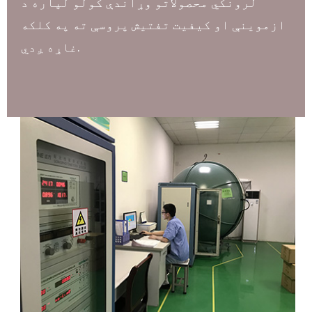
لرونکي محصولاتو وړاندې کولو لپاره د
ازموینې او کیفیت تفتیش پروسې ته په کلکه
غاړه ږدي.