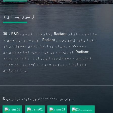
زموږ په اړه
د 30 R&D کارمندانو سره، Radiant ستاسو د بازار
لپاره دودیز کوي. د Radiant لخوا پلورل شوي ټول
محصولات د وسیلو پرانستل شوي محصول دي او
ارزښت ته یې خپل نوښت اضافه کړی دی. Radiant
کولی شي د محصول ډیزاین، اوزار کولو، بسته
ډیزاین او ویډیو جوړولو څخه یو بند خدمت
وړاندې کړي.
© د چاپ حق - ۲۰۲۱-۲۰۲۳: ټول حقونه خوندي دي.