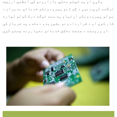
وکړي او په خپلو محلي بازارونو کې اعظمي ارزښت
ترلاسه کړي.
زموږ د څو ژبو پیرودونکو خدماتو مدیران د
ټولو پیرودونکو اړتیاو په سمه توګه درک کولو لپاره
کار کوي او د قراردادونو بشپړیدو دمخه، په جریان کې
او وروسته د صنعت مخکښ خدماتو معیارونه چمتو کوي.