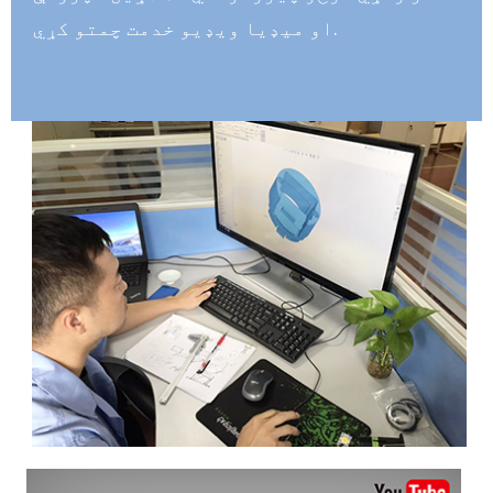
او میډیا ویډیو خدمت چمتو کړي.