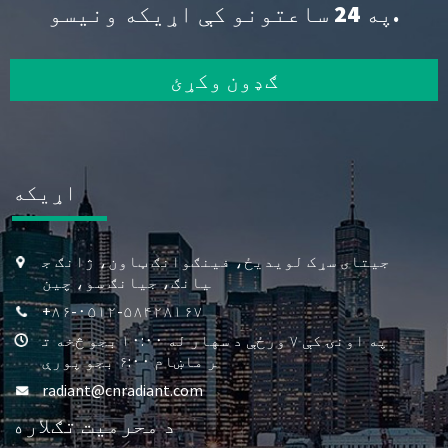
په 24 ساعتونو کې اړیکه ونیسو.
ګډون وکړئ
اړیکه
جیتای سړک لویدیځ، فینګوانګ ټاون، ژانګ ج
یانګ، جیانګ سو، چین
+۸۶-۰۵۱۲-۵۸۴۲۸۱۶۷
په اونۍ کې ۷ ورځې د سهار له ۱۰:۰۰ بجو څخه ت
ر ماښام ۶:۰۰ بجو پورې
radiant@cnradiant.com
د محرمیت تګلاره