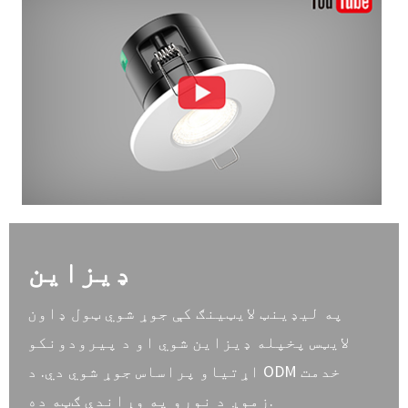
ډیزاین
په لیډینټ لایټینګ کې جوړ شوي ټول ډاون
لایټس پخپله ډیزاین شوي او د پیرودونکو
اړتیاو پراساس جوړ شوي دي. د ODM خدمت
زموږ د نورو په وړاندې ګټه ده.