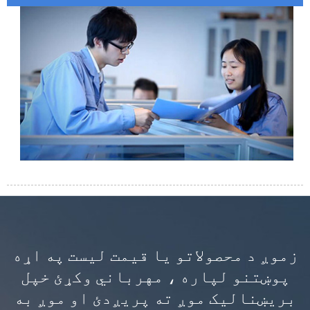
زموږ د محصولاتو یا قیمت لیست په اړه
پوښتنو لپاره ، مهرباني وکړئ خپل
بریښنالیک موږ ته پریږدئ او موږ به