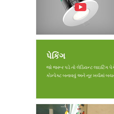
પેકિંગ
જો જરૂર પડે તો લેડિયન્ટ લાઇટિંગ પેક
કોમ્પેક્ટ બનાવવું અને નૂર ખર્ચમાં બ