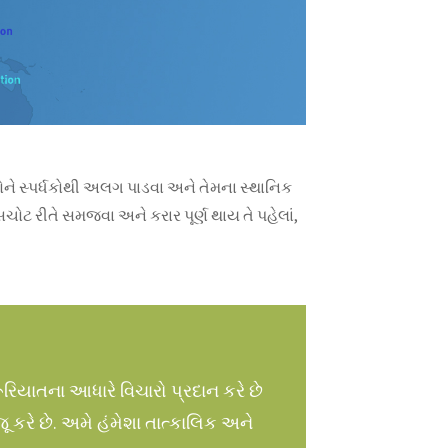
ોને સ્પર્ધકોથી અલગ પાડવા અને તેમના સ્થાનિક
ોટ રીતે સમજવા અને કરાર પૂર્ણ થાય તે પહેલાં,
રિયાતના આધારે વિચારો પ્રદાન કરે છે
ૂ કરે છે. અમે હંમેશા તાત્કાલિક અને