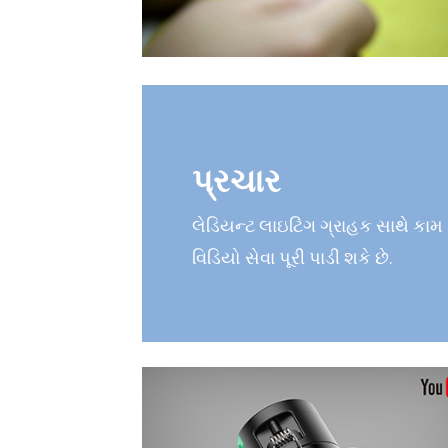
પ્રચાર
લેડિયન્ટ લાઇટિંગ ગ્રાહક સાથે કામ
વિડિયો સેવા પૂરી પાડી શકે છે.