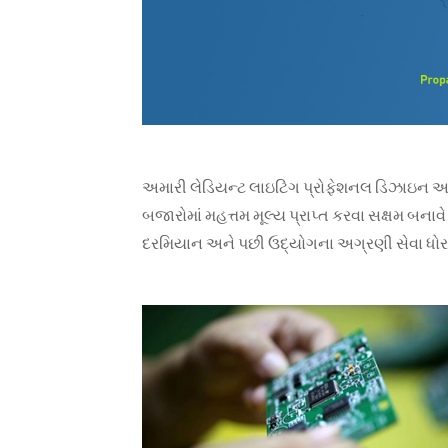
અમારી લેડિયન્ટ લાઇટિંગ પ્રોફેશનલ ડિઝાઇન અને
બજારોમાં મહત્તમ મૂલ્ય પ્રાપ્ત કરવા સક્ષમ બનાવે 
દરમિયાન અને પછી ઉદ્યોગના અગ્રણી સેવા ધોરણો પૂ