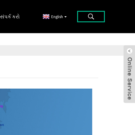
સંપર્ક કરો
English