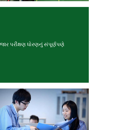
બજાર પરીક્ષણ ધોરણનું સંપૂર્ણપણે