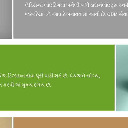
લેડિયન્ટ લાઇટિંગમાં બનેલી બધી ડાઉનલાઇટ્સ સ્વ
જરૂરિયાતને આધારે બનાવવામાં આવી છે. ODM સેવા
ેજ ડિઝાઇન સેવા પૂરી પાડી શકે છે. પેકેજને યોગ્ય,
ચત કરવી એ મુખ્ય ધ્યેય છે.