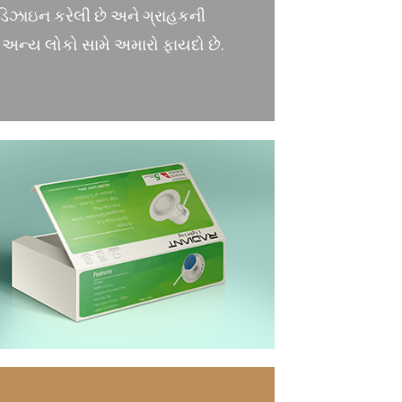
-ડિઝાઇન કરેલી છે અને ગ્રાહકની
 અન્ય લોકો સામે અમારો ફાયદો છે.