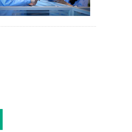
શે પૂછપરછ
ોકલો અને અમે
ું.