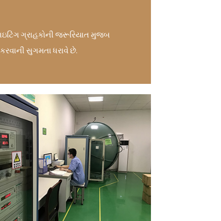
 લાઇટિંગ ગ્રાહકોની જરૂરિયાત મુજબ
કરવાની સુગમતા ધરાવે છે.