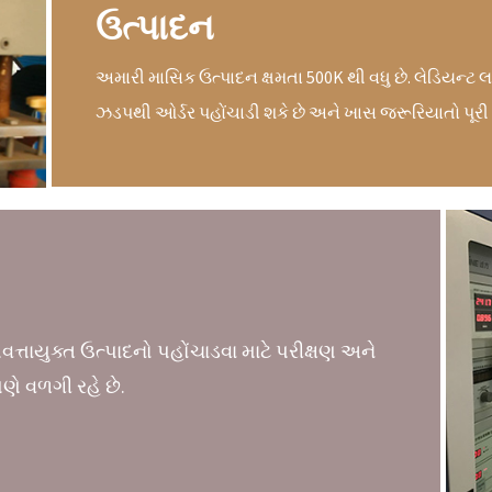
ઉત્પાદન
અમારી માસિક ઉત્પાદન ક્ષમતા 500K થી વધુ છે. લેડિયન્ટ
ઝડપથી ઓર્ડર પહોંચાડી શકે છે અને ખાસ જરૂરિયાતો પૂરી 
ત્તાયુક્ત ઉત્પાદનો પહોંચાડવા માટે પરીક્ષણ અને
પણે વળગી રહે છે.