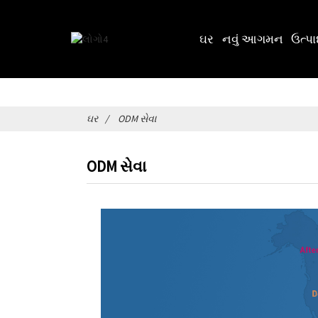
ઘર
નવું આગમન
ઉત્પ
ઘર
ODM સેવા
ODM સેવા