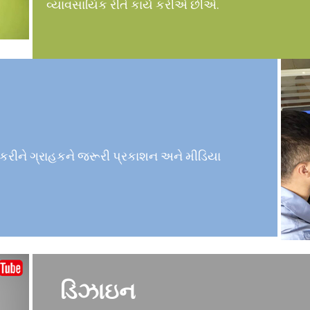
વ્યાવસાયિક રીતે કાર્ય કરીએ છીએ.
 કરીને ગ્રાહકને જરૂરી પ્રકાશન અને મીડિયા
ડિઝાઇન