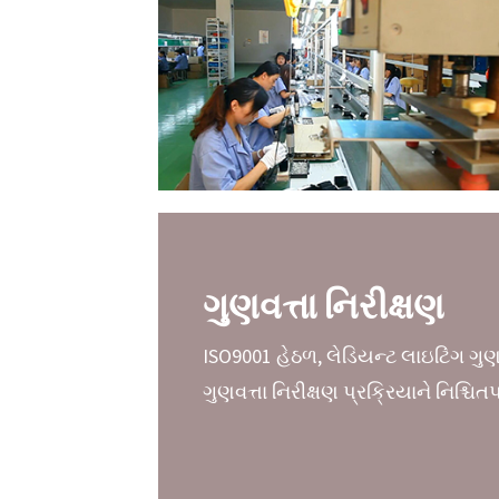
ગુણવત્તા નિરીક્ષણ
ISO9001 હેઠળ, લેડિયન્ટ લાઇટિંગ ગુણવ
ગુણવત્તા નિરીક્ષણ પ્રક્રિયાને નિશ્ચિત