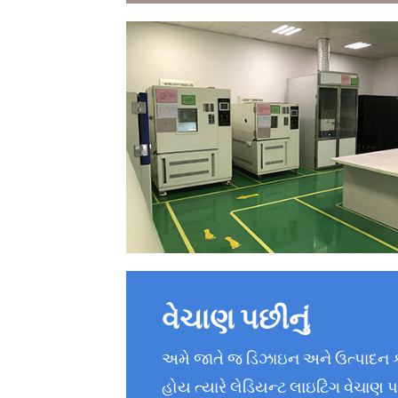
વેચાણ પછીનું
અમે જાતે જ ડિઝાઇન અને ઉત્પાદન 
હોય ત્યારે લેડિયન્ટ લાઇટિંગ વેચાણ પછ