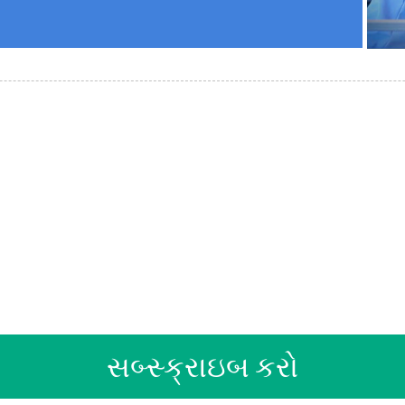
્પાદનો અથવા કિંમત સૂચિ વિ
કરીને તમારો ઇમેઇલ અમને મ
 કલાકની અંદર સંપર્કમાં રહીશ
સબ્સ્ક્રાઇબ કરો