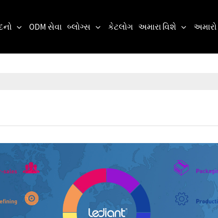
ાદનો
ODM સેવા
બ્લોગ્સ
કેટલોગ
અમારા વિશે
અમારો 