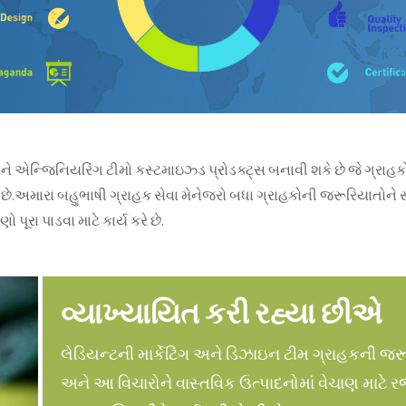
 એન્જિનિયરિંગ ટીમો કસ્ટમાઇઝ્ડ પ્રોડક્ટ્સ બનાવી શકે છે જે ગ્રાહક
છે.
અમારા બહુભાષી ગ્રાહક સેવા મેનેજરો બધા ગ્રાહકોની જરૂરિયાતોને સચ
રા પાડવા માટે કાર્ય કરે છે.
વ્યાખ્યાયિત કરી રહ્યા છીએ
લેડિયન્ટની માર્કેટિંગ અને ડિઝાઇન ટીમ ગ્રાહકની જરૂ
અને આ વિચારોને વાસ્તવિક ઉત્પાદનોમાં વેચાણ માટે રજ