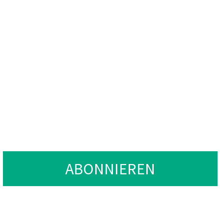
E FRAGEN ZU UNSEREN P
 UNSERER PREISLISTE H
SSEN SIE UNS BITTE IHR
WIR WERDEN UNS INNERH
UNDEN BEI IHNEN MELD
ABONNIEREN