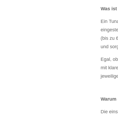
Was ist
Ein Tun
eingeste
(bis zu 
und sor
Egal, o
mit klar
jeweilig
Warum e
Die eins