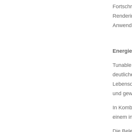
Fortschr
Renderi
Anwendu
Energie
Tunable
deutlic
Lebensda
und gew
In Komb
einem i
Die Bel