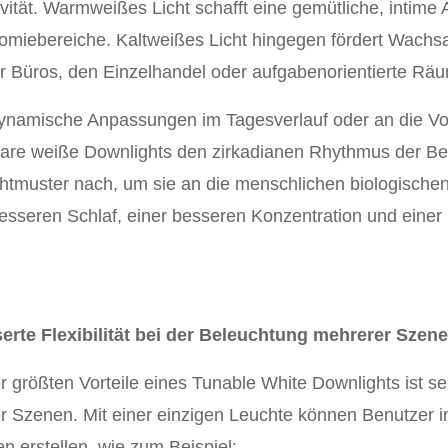
vität. Warmweißes Licht schafft eine gemütliche, intime
omiebereiche. Kaltweißes Licht hingegen fördert Wachsa
ür Büros, den Einzelhandel oder aufgabenorientierte Rä
ynamische Anpassungen im Tagesverlauf oder an die Vor
lbare weiße Downlights den zirkadianen Rhythmus der B
chtmuster nach, um sie an die menschlichen biologische
esseren Schlaf, einer besseren Konzentration und ei
erte Flexibilität bei der Beleuchtung mehrerer Szen
r größten Vorteile eines Tunable White Downlights ist s
r Szenen. Mit einer einzigen Leuchte können Benutzer in
n erstellen, wie zum Beispiel: