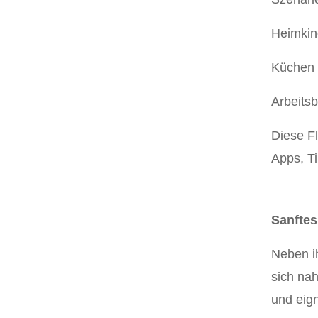
Heimkin
Küchen 
Arbeits
Diese Fl
Apps, T
Sanftes
Neben ih
sich nah
und eig