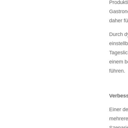
Produkti
Gastron
daher f
Durch d
einstel
Tagesli
einem b
führen.
Verbess
Einer de
mehrere
Szenarie