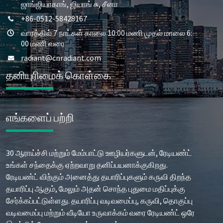
ஜாங்ஜியாகாங், ஜியாங் சு, சீனா
+86-0512-58428167
வாரத்தில் 7 நாட்கள் காலை 10:00 மணி முதல் மாலை 6:
00 மணி வரை
radiant@cnradiant.com
தனியுரிமைக் கொள்கை
எங்களைப் பற்றி
30 ஆராய்ச்சி மற்றும் மேம்பாட்டு ஊழியர்களுடன், ரேடியண்ட்
உங்கள் சந்தைக்கு ஏற்றவாறு தனிப்பயனாக்குகிறது.
ரேடியண்ட் விற்கும் அனைத்து தயாரிப்புகளும் கருவி திறந்த
தயாரிப்பு ஆகும், மேலும் அதன் சொந்த புதுமை மதிப்புக்கு
சேர்க்கப்பட்டுள்ளது. தயாரிப்பு வடிவமைப்பு, கருவி, தொகுப்பு
வடிவமைப்பு மற்றும் வீடியோ உருவாக்கம் வரை ரேடியண்ட் ஒரே