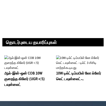
தொடர்புடைய தயாரிப்புகள்
ஆல்-இன்-ஒன் COB 10W
10W டில்ட் டிம்மபிள் லோ க்ளேர்
குறைந்த கிளேர் (UGR＜5)
லெட் டவுன்லைட் ̵...
டவுன்லைட்