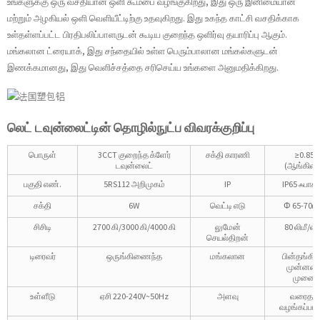
உங்களுக்கு ஒரு வசதியான ஒளி கூம்பை வழங்குகிறது, இது ஒரு இனிமையான
மற்றும் அழகியல் ஒளி வெளியீட்டிற்கு உதவுகிறது. இது உகந்த காட்சி வசதிக்காக
உள்தள்ளப்பட்ட பிரதிபலிப்பாளருடன் கூடிய குறைந்த ஒளிர்வு தயாரிப்பு ஆகும்.
மங்கலான ட்ரையாக், இது சந்தையில் உள்ள பெரும்பாலான மங்கல்களுடன்
இணக்கமானது, இது வெளிச்சத்தை சரிசெய்ய உங்களை அனுமதிக்கிறது.
லெட் டவுன்லைட்டின் தொழில்நுட்ப விவரக்குறிப்பு
பொருள்
3CCT குறைந்த க்ளேர்
சக்தி காரணி
≥0.85
டவுன்லைட்
(ஆங்கிலம
பகுதி எண்.
5RS112 அறிமுகம்
IP
IP65 ஃபாசி
சக்தி
6W
வெட்டி எடு
Φ 65-70மி
சிசிடி
2700 கி/3000 கி/4000 கி
லுமேன்
80 லிமீ/வ
செயல்திறன்
டிரைவர்
ஒருங்கிணைந்த
மங்கலான
பின்தங்கிய
முன்னண
முனை
உள்ளீடு
ஏசி 220-240V~50Hz
அளவு
வரைதல்
வழங்கப்பட்