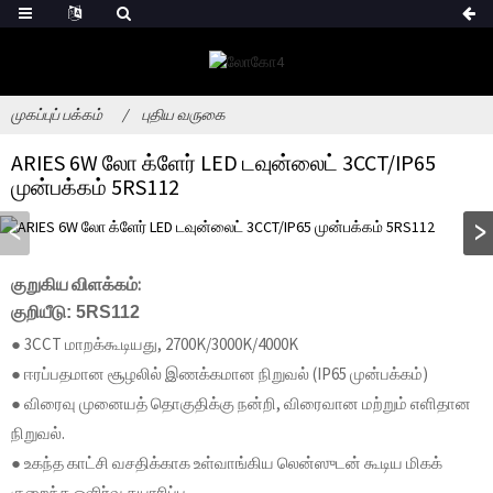
முகப்புப் பக்கம்
புதிய வருகை
ARIES 6W லோ க்ளேர் LED டவுன்லைட் 3CCT/IP65
முன்பக்கம் 5RS112
குறுகிய விளக்கம்:
குறியீடு: 5RS112
● 3CCT மாறக்கூடியது, 2700K/3000K/4000K
● ஈரப்பதமான சூழலில் இணக்கமான நிறுவல் (IP65 முன்பக்கம்)
● விரைவு முனையத் தொகுதிக்கு நன்றி, விரைவான மற்றும் எளிதான
நிறுவல்.
● உகந்த காட்சி வசதிக்காக உள்வாங்கிய லென்ஸுடன் கூடிய மிகக்
குறைந்த ஒளிர்வு தயாரிப்பு.