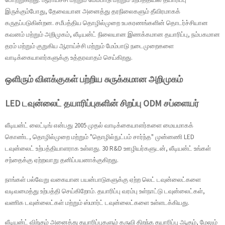
இருக்கும்போது, தேவையான அனைத்து தரநிலைகளும் தீவிரமாகக்
கருதப்படுகின்றன. சமீபத்திய தொழில்முறை உபகரணங்களின் தொடர்ச்சியான
கவனம் மற்றும் அறிமுகம், லீடியன்ட் நிலையான இணக்கமான தயாரிப்பு, நம்பகமான
தரம் மற்றும் குறுகிய ஆராய்ச்சி மற்றும் மேம்பாடு நடைமுறைகளை
வாடிக்கையாளர்களுக்கு உத்தரவாதம் செய்கிறது.
ஒளிரும் விளக்குகள் பற்றிய சுருக்கமான அறிமுகம்
LED டவுன்லைட் தயாரிப்புகளின் சிறப்பு ODM சப்ளையர்
லீடியன்ட் லைட்டிங் என்பது 2005 முதல் வாடிக்கையாளர்களை மையமாகக்
கொண்ட, தொழில்முறை மற்றும் "தொழில்நுட்பம் சார்ந்த" முன்னணி LED
டவுன்லைட் உற்பத்தியாளராக உள்ளது. 30 R&D ஊழியர்களுடன், லீடியன்ட் உங்கள்
சந்தைக்கு ஏற்றவாறு தனிப்பயனாக்குகிறது.
நாங்கள் பல்வேறு வகையான பயன்பாடுகளுக்கு ஏற்ற லெட் டவுன்லைட்களை
வடிவமைத்து உற்பத்தி செய்கிறோம். தயாரிப்பு வரம்பு உள்நாட்டு டவுன்லைட்கள்,
வணிக டவுன்லைட்கள் மற்றும் ஸ்மார்ட் டவுன்லைட்களை உள்ளடக்கியது.
லீடியன்ட் விற்கும் அனைத்து தயாரிப்புகளும் கருவி திறந்த தயாரிப்பு ஆகும், மேலும்