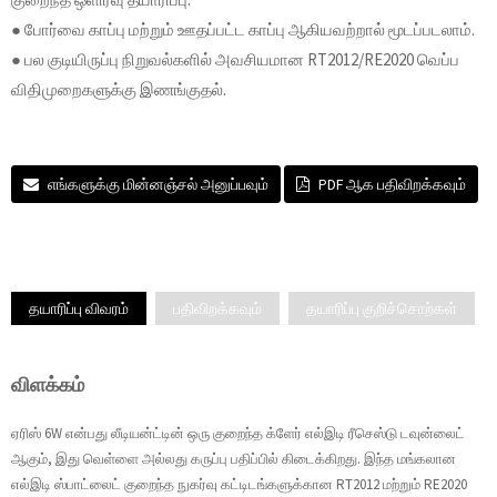
● போர்வை காப்பு மற்றும் ஊதப்பட்ட காப்பு ஆகியவற்றால் மூடப்படலாம்.
● பல குடியிருப்பு நிறுவல்களில் அவசியமான RT2012/RE2020 வெப்ப
விதிமுறைகளுக்கு இணங்குதல்.
எங்களுக்கு மின்னஞ்சல் அனுப்பவும்
PDF ஆக பதிவிறக்கவும்
தயாரிப்பு விவரம்
பதிவிறக்கவும்
தயாரிப்பு குறிச்சொற்கள்
விளக்கம்
ஏரிஸ் 6W என்பது லீடியன்ட்டின் ஒரு குறைந்த க்ளேர் எல்இடி ரீசெஸ்டு டவுன்லைட்
ஆகும், இது வெள்ளை அல்லது கருப்பு பதிப்பில் கிடைக்கிறது. இந்த மங்கலான
எல்இடி ஸ்பாட்லைட் குறைந்த நுகர்வு கட்டிடங்களுக்கான RT2012 மற்றும் RE2020