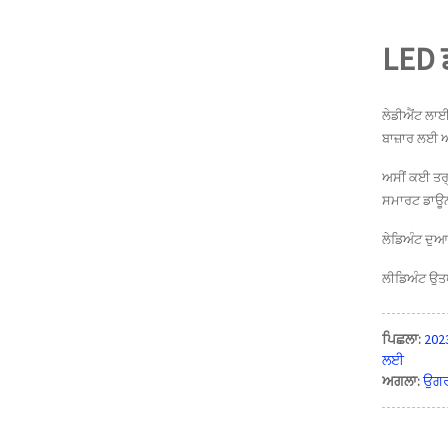
ਪੀਆਈਆਰ ਮੋਸ਼ਨ ਸੈਂਸਰ 5RS
310 ਦੇ ਨਾਲ ਨਾਡਾ 6W LED
ਡਾਊਨਲਾਈਟ
LED 
ਡੀਪ 7W ਲੋਅ ਗਲੇਅਰ UGR 13
-19 LED ਡਾਊਨਲਾਈਟ 5RS25
ਲੇਡੀਐਂਟ ਲਾਈਟ
5
ਬਾਜ਼ਾਰ ਲਈ ਅ
ਅਸੀਂ ਕਈ ਤਰ੍
4W 6W ਬੀਮ ਐਂਗਲ ਐਡਜਸ
ਸਮਾਰਟ ਡਾਊਨ
ਟੇਬਲ LED ਡਾਊਨਲਾਈਟ Nio 5
RS348
ਲੇਡਿਅੰਟ ਦੁਆ
ਅੰਬੀਨਟ ਹਾਲੋ 7W IP65 APP ਸ
ਲੀਡਿਅੰਟ ਉਤਪਾ
ਮਾਰਟ ਕੰਟਰੋਲਡ ਡਾਊਨਲਾਈ
ਟਾਂ...
ਪਿਛਲਾ:
202
ਲਈ
ਆਲ ਇਨ ਵਨ ਕਮਰਸ਼ੀਅਲ
ਅਗਲਾ:
ਉਗਰ
ਡਾਊਨਲਾਈਟਸ ਰੇਂਜ IP54 ਫ
ਰੰਟ 3C...