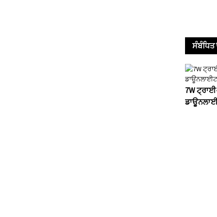
ਸੰਬੰਧਿ
7W ਟ੍ਰਾਈ
ਡਾਊਨਲਾਈ
ਸਾਡੇ ਉਤਪਾਦਾ
ਕਰਕੇ ਸਾਨੂੰ