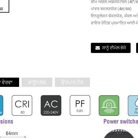
ਬੀਮ ਐਂਗਲ ਐਡਜਸਟੇਬਲ (40°/60
ਪਾਵਰ ਬਦਲਣਯੋਗ (4W/6W)
ਇਨਸੂਲੇਸ਼ਨ ਢੱਕਣਯੋਗ, ਕੰਬਲ ਅਤੇ
ਫਾਇਰ ਰੇਟਿਡ ਪ੍ਰਮਾਣਿਤ ਆਈ-ਜੋ
ਸਾਨੂੰ ਈਮੇਲ ਭੇਜੋ
 ਵੇਰਵਾ
ਡਾਊਨਲੋਡ
ਉਤਪਾਦ ਟੈਗ