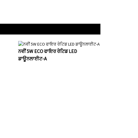
ਨਵੀਂ 5W ECO ਫਾਇਰ ਰੇਟਿਡ LED
ਡਾਊਨਲਾਈਟ-A
ੱਛ ਲਈ, ਕਿਰਪਾ
4 ਘੰਟਿਆਂ ਦੇ