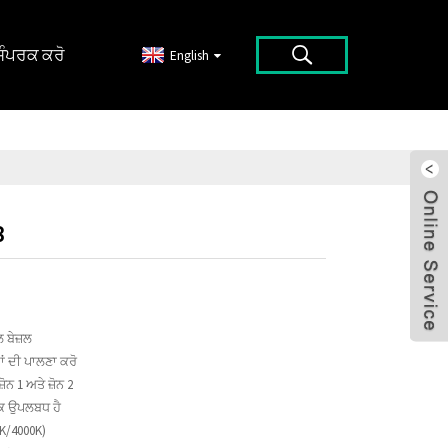
ਸੰਪਰਕ ਕਰੋ
English
8
 ਬੇਜ਼ਲ
 ਦੀ ਪਾਲਣਾ ਕਰੋ
ੋਨ 1 ਅਤੇ ਜ਼ੋਨ 2
ਕ ਉਪਲਬਧ ਹੈ
K/4000K)