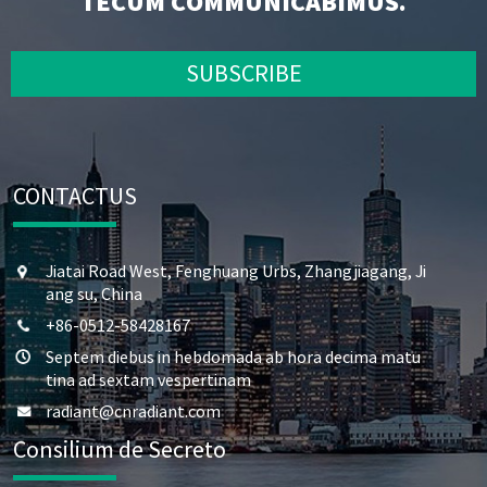
TECUM COMMUNICABIMUS.
SUBSCRIBE
CONTACTUS
Jiatai Road West, Fenghuang Urbs, Zhangjiagang, Ji
ang su, China
+86-0512-58428167
Septem diebus in hebdomada ab hora decima matu
tina ad sextam vespertinam
radiant@cnradiant.com
Consilium de Secreto