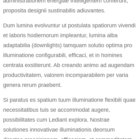
administrationem energiae intelligentem conferunt,
proposita designii sustinabilis adiuvantes.
Dum lumina evolvuntur ut postulata spatiorum vivendi
et laboris hodiernorum impleantur, lumina alba
adaptabilia (downlights) tamquam solutio optima pro
illuminatione configurabili, efficaci, et in homines
centrata exstiterunt. Ab creando animo ad augendam
productivitatem, valorem incomparabilem per varia
genera rerum praebent.
Si paratus es spatium tuum illuminatione flexibili quae
necessitatibus tuis se accommodat augere,
possibilitates cum Lediant explora. Nostrae
solutiones innovativae illuminationis deorsum