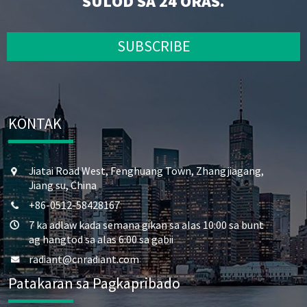
SULOD SA 24 ORAS.
SUBSCRIBE
KONTAK
Jiatai Road West, Fenghuang Town, Zhangjiagang,
Jiang su, China
+86-0512-58428167
7 ka adlaw kada semana gikan sa alas 10:00 sa bunt
ag hangtod sa alas 6:00 sa gabii
radiant@cnradiant.com
Patakaran sa Pagkapribado