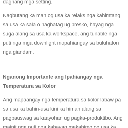
daghang mga setting.
Nagbutang ka man og usa ka relaks nga kahimtang
sa usa ka sala o naghatag ug presko, hayag nga
suga alang sa usa ka workspace, ang tunable nga
puti nga mga downlight mopahiangay sa buluhaton
nga giandam.
Nganong Importante ang Ipahiangay nga
Temperatura sa Kolor
Ang mapaangay nga temperatura sa kolor labaw pa
sa usa ka bahin-usa kini ka himan alang sa
pagpauswag sa kaayohan ug pagka-produktibo. Ang
mainit nga puti nga kahayag makahimo og usa ka