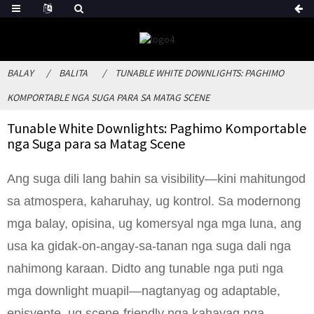
BALAY
BALITA
TUNABLE WHITE DOWNLIGHTS: PAGHIMO
KOMPORTABLE NGA SUGA PARA SA MATAG SCENE
Tunable White Downlights: Paghimo Komportable
nga Suga para sa Matag Scene
Ang suga dili lang bahin sa visibility—kini mahitungod
sa atmospera, kaharuhay, ug kontrol. Sa modernong
mga balay, opisina, ug komersyal nga mga luna, ang
usa ka gidak-on-angay-sa-tanan nga suga dali nga
nahimong karaan. Didto ang tunable nga puti nga
mga downlight muapil—nagtanyag og adaptable,
episyente, ug scene-friendly nga kahayag nga