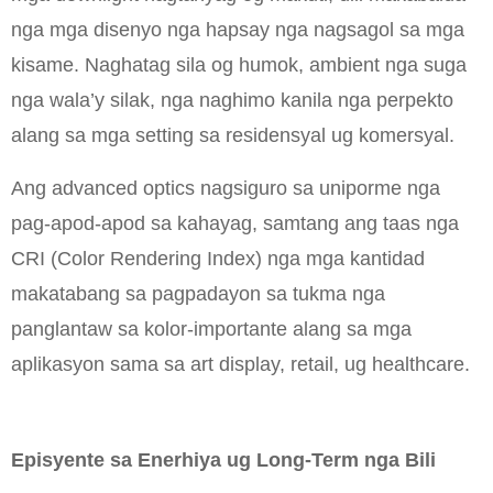
nga mga disenyo nga hapsay nga nagsagol sa mga
kisame. Naghatag sila og humok, ambient nga suga
nga wala’y silak, nga naghimo kanila nga perpekto
alang sa mga setting sa residensyal ug komersyal.
Ang advanced optics nagsiguro sa uniporme nga
pag-apod-apod sa kahayag, samtang ang taas nga
CRI (Color Rendering Index) nga mga kantidad
makatabang sa pagpadayon sa tukma nga
panglantaw sa kolor-importante alang sa mga
aplikasyon sama sa art display, retail, ug healthcare.
Episyente sa Enerhiya ug Long-Term nga Bili