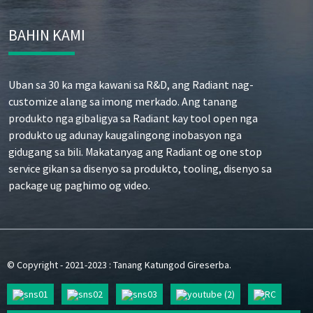
BAHIN KAMI
Uban sa 30 ka mga kawani sa R&D, ang Radiant nag-
customize alang sa imong merkado. Ang tanang
produkto nga gibaligya sa Radiant kay tool open nga
produkto ug adunay kaugalingong inobasyon nga
gidugang sa bili. Makatanyag ang Radiant og one stop
service gikan sa disenyo sa produkto, tooling, disenyo sa
package ug paghimo og video.
© Copyright - 2021-2023 : Tanang Katungod Gireserba.