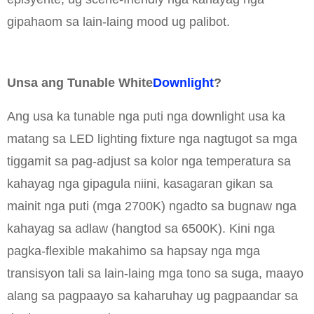
gipahaom sa lain-laing mood ug palibot.
Unsa ang Tunable White
Downlight
?
Ang usa ka tunable nga puti nga downlight usa ka
matang sa LED lighting fixture nga nagtugot sa mga
tiggamit sa pag-adjust sa kolor nga temperatura sa
kahayag nga gipagula niini, kasagaran gikan sa
mainit nga puti (mga 2700K) ngadto sa bugnaw nga
kahayag sa adlaw (hangtod sa 6500K). Kini nga
pagka-flexible makahimo sa hapsay nga mga
transisyon tali sa lain-laing mga tono sa suga, maayo
alang sa pagpaayo sa kaharuhay ug pagpaandar sa